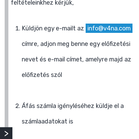
feltételeinkhez kérjük,
Küldjön egy e-mailt az
info@v4na.com
címre, adjon meg benne egy előfizetési
nevet és e-mail címet, amelyre majd az
előfizetés szól
Áfás számla igényléséhez küldje el a
számlaadatokat is