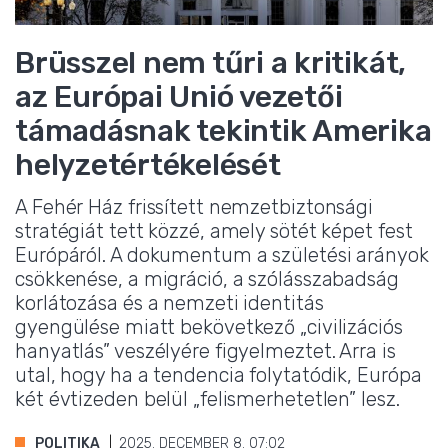
Brüsszel nem tűri a kritikát,
az Európai Unió vezetői
támadásnak tekintik Amerika
helyzetértékelését
A Fehér Ház frissített nemzetbiztonsági
stratégiát tett közzé, amely sötét képet fest
Európáról. A dokumentum a születési arányok
csökkenése, a migráció, a szólásszabadság
korlátozása és a nemzeti identitás
gyengülése miatt bekövetkező „civilizációs
hanyatlás” veszélyére figyelmeztet. Arra is
utal, hogy ha a tendencia folytatódik, Európa
két évtizeden belül „felismerhetetlen” lesz.
POLITIKA
2025. DECEMBER 8. 07:02