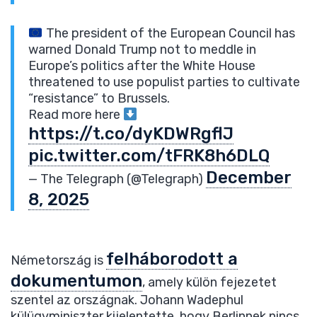
The president of the European Council has
warned Donald Trump not to meddle in
Europe’s politics after the White House
threatened to use populist parties to cultivate
“resistance” to Brussels.
Read more here
https://t.co/dyKDWRgflJ
pic.twitter.com/tFRK8h6DLQ
December
— The Telegraph (@Telegraph)
8, 2025
felháborodott a
Németország is
dokumentumon
, amely külön fejezetet
szentel az országnak. Johann Wadephul
külügyminiszter kijelentette, hogy Berlinnek nincs