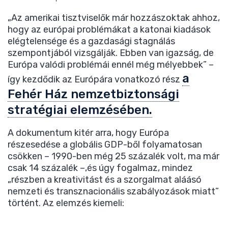
„Az amerikai tisztviselők már hozzászoktak ahhoz,
hogy az európai problémákat a katonai kiadások
elégtelensége és a gazdasági stagnálás
szempontjából vizsgálják. Ebben van igazság, de
Európa valódi problémái ennél még mélyebbek” –
a
így kezdődik az Európára vonatkozó rész
Fehér Ház nemzetbiztonsági
stratégiai elemzésében.
A dokumentum kitér arra, hogy Európa
részesedése a globális GDP-ből folyamatosan
csökken – 1990-ben még 25 százalék volt, ma már
csak 14 százalék –,és úgy fogalmaz, mindez
„részben a kreativitást és a szorgalmat aláásó
nemzeti és transznacionális szabályozások miatt”
történt. Az elemzés kiemeli: