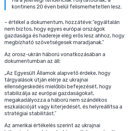
Ha a jelenlegi tendenciák folytatódnak, a
kontinens 20 éven belül felismerhetetlen lesz.
– értékel a dokumentum, hozzátéve:”egyáltalán
nem biztos, hogy egyes európai országok
gazdasága és hadereje elég erős lesz ahhoz, hogy
megbízható szövetségesek maradjanak.”
Az orosz-ukrán háború vonatkozásában a
dokumentumban az áll:
„Az Egyesült Államok alapvető érdeke, hogy
tárgyalások útján elérje az ukrajnai
ellenségeskedés mielőbbi befejezését, hogy
stabilizálja az európai gazdaságokat,
megakadályozza a háború nem szándékos
eszkalációját vagy kiterjedését, és helyreállítsa a
stratégiai stabilitást.”
Az amerikai értékelés szerint az ukrajnai