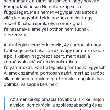
háborúnak az a káros hatása volt, hogy növelte
Európa, különösen Németország külső
függőségét. Ma a német vegyipari vállalatok a
világ legnagyobb feldolgozóüzemeinek egy
részét Kínában építik, olyan orosz gázt
felhasználva, amelyet otthon nem tudnak
beszerezni.
A stratégiai elemzés kiemeli: „Az európaiak nagy
többsége békét akar, de ez avágy nem tükröződik
a politikában, nagyrészt azért, mert ezek a
kormányok aláássák a demokratikus
folyamatokat. Ez stratégiailag fontos az Egyesült
Államok számára, pontosan azért, mert az európai
államok nem tudnak megreformálni magukat, ha
politikai válságba kerülnek.’
Az amerikai diplomácia továbbra is ki kell álljon
a valódi demokrácia, a szólásszabadság és az