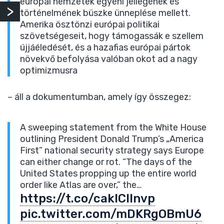
európai nemzetek egyéni jellegének és
történelmének büszke ünneplése mellett.
Amerika ösztönzi európai politikai
szövetségeseit, hogy támogassák e szellem
újjáéledését, és a hazafias európai pártok
növekvő befolyása valóban okot ad a nagy
optimizmusra
– áll a dokumentumban, amely így összegez:
A sweeping statement from the White House
outlining President Donald Trump’s „America
First” national security strategy says Europe
can either change or rot. “The days of the
United States propping up the entire world
order like Atlas are over,” the…
https://t.co/cakIClInvp
pic.twitter.com/mDKRgOBmU6