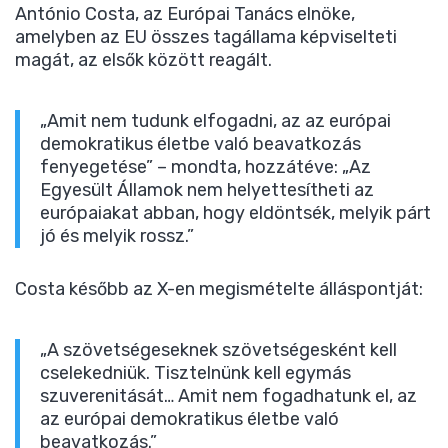
António Costa, az Európai Tanács elnöke,
amelyben az EU összes tagállama képviselteti
magát, az elsők között reagált.
„Amit nem tudunk elfogadni, az az európai
demokratikus életbe való beavatkozás
fenyegetése” – mondta, hozzátéve: „Az
Egyesült Államok nem helyettesítheti az
európaiakat abban, hogy eldöntsék, melyik párt
jó és melyik rossz.”
Costa később az X-en megismételte álláspontját:
„A szövetségeseknek szövetségesként kell
cselekedniük. Tisztelnünk kell egymás
szuverenitását… Amit nem fogadhatunk el, az
az európai demokratikus életbe való
beavatkozás.”