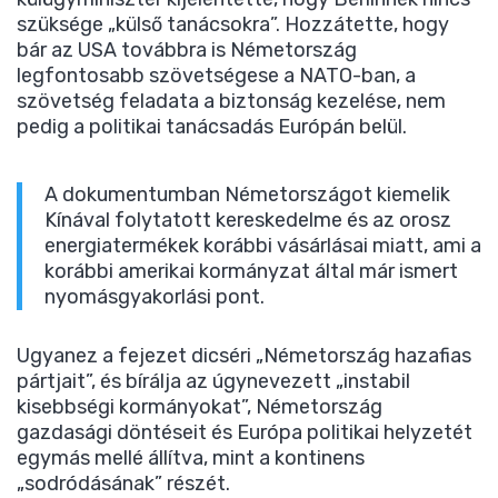
szüksége „külső tanácsokra”. Hozzátette, hogy
bár az USA továbbra is Németország
legfontosabb szövetségese a NATO-ban, a
szövetség feladata a biztonság kezelése, nem
pedig a politikai tanácsadás Európán belül.
A dokumentumban Németországot kiemelik
Kínával folytatott kereskedelme és az orosz
energiatermékek korábbi vásárlásai miatt, ami a
korábbi amerikai kormányzat által már ismert
nyomásgyakorlási pont.
Ugyanez a fejezet dicséri „Németország hazafias
pártjait”, és bírálja az úgynevezett „instabil
kisebbségi kormányokat”, Németország
gazdasági döntéseit és Európa politikai helyzetét
egymás mellé állítva, mint a kontinens
„sodródásának” részét.