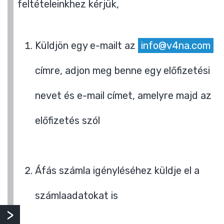
feltételeinkhez kérjük,
Küldjön egy e-mailt az
info@v4na.com
címre, adjon meg benne egy előfizetési
nevet és e-mail címet, amelyre majd az
előfizetés szól
Áfás számla igényléséhez küldje el a
számlaadatokat is