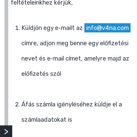
feltételeinkhez kérjük,
Küldjön egy e-mailt az
info@v4na.com
címre, adjon meg benne egy előfizetési
nevet és e-mail címet, amelyre majd az
előfizetés szól
Áfás számla igényléséhez küldje el a
számlaadatokat is