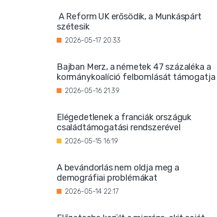
A Reform UK erősödik, a Munkáspárt
szétesik
2026-05-17 20:33
Bajban Merz, a németek 47 százaléka a
kormánykoalíció felbomlását támogatja
2026-05-16 21:39
Elégedetlenek a franciák országuk
családtámogatási rendszerével
2026-05-15 16:19
A bevándorlás nem oldja meg a
demográfiai problémákat
2026-05-14 22:17