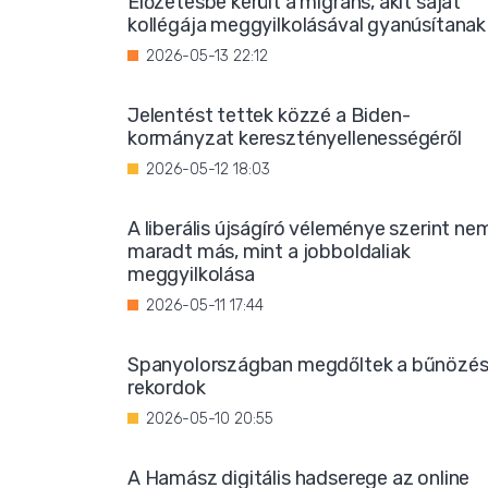
Előzetesbe került a migráns, akit saját
kollégája meggyilkolásával gyanúsítanak
2026-05-13 22:12
Jelentést tettek közzé a Biden-
kormányzat keresztényellenességéről
2026-05-12 18:03
A liberális újságíró véleménye szerint ne
maradt más, mint a jobboldaliak
meggyilkolása
2026-05-11 17:44
Spanyolországban megdőltek a bűnözés
rekordok
2026-05-10 20:55
A Hamász digitális hadserege az online