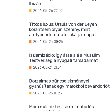
Ibizán
2026-05-26 22:02
Titkos luxus: Ursula von der Leyen
korántsem olyan szerény, mint
amilyennek mutatni akarja magát
2026-05-25 08:25
Iszlamizáció: így ássa alá a Muszlim
Testvériség a nyugati társadalmat
2026-05-24 21:54
Borzalmas bűncselekménnyel
gyanúsítanak egy marokkói bevándorlót
2026-05-23 18:23
Mára már biztos: sok klímatudós