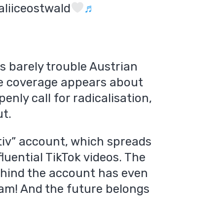
aliiceostwald
♬
ers barely trouble Austrian
ive coverage appears about
nly call for radicalisation,
t.
tiv” account, which spreads
luential TikTok videos. The
ehind the account has even
lam! And the future belongs