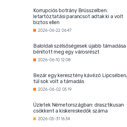
Korrupciós botrány Brüsszelben:
letartóztatási parancsot adtak ki a volt
biztos ellen
2026-06-22 06:47
Baloldali szélsőségesek újabb támadása
bénított meg egy városrészt
2026-06-10 12:08
Bezár egy keresztény kávézó Lipcsében
túl sok volt a támadás
2026-06-02 05:19
Üzletek Németországban: drasztikusan
csökkent a kiskereskedők száma
2026-05-31 16:34