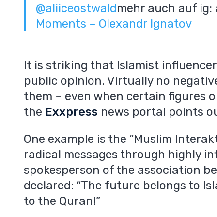
@aliiceostwald
mehr auch auf ig: 
Moments – Olexandr Ignatov
It is striking that Islamist influenc
public opinion. Virtually no negat
them – even when certain figures ope
the
Exxpress
news portal points ou
One example is the “Muslim Interak
radical messages through highly inf
spokesperson of the association b
declared: “The future belongs to Is
to the Quran!”