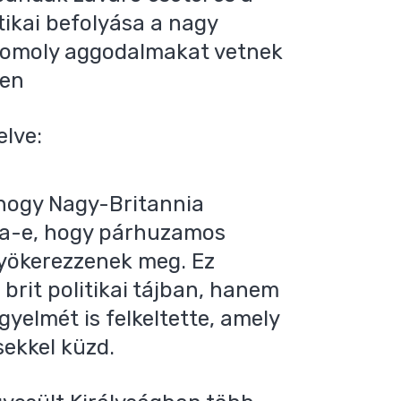
tikai befolyása a nagy
komoly aggodalmakat vetnek
ően
elve:
 hogy Nagy-Britannia
gyja-e, hogy párhuzamos
gyökerezzenek meg. Ez
rit politikai tájban, hanem
yelmét is felkeltette, amely
sekkel küzd.