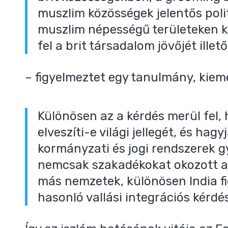
muszlim közösségek jelentős poli
muszlim népességű területeken 
fel a brit társadalom jövőjét illet
– figyelmeztet egy tanulmány, kiem
Különösen az a kérdés merül fel,
elveszíti-e világi jellegét, és ha
kormányzati és jogi rendszerek 
nemcsak szakadékokat okozott a b
más nemzetek, különösen India fig
hasonló vallási integrációs kérdé