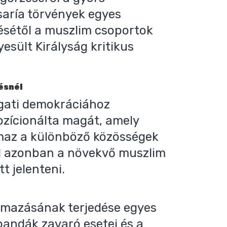
saría törvények egyes
ésétől a muszlim csoportok
esült Királyság kritikus
ésnél
ugati demokráciához
zícionálta magát, amely
lmaz a különböző közösségek
al azonban a növekvő muszlim
t jelenteni.
almazásának terjedése egyes
bandák zavaró esetei és a