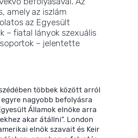
övekvő befolyásával. Az
, amely az iszlám
olatos az Egyesült
 – fiatal lányok szexuális
soportok – jelentette
zédében többek között arról
n egyre nagyobb befolyásra
Egyesült Államok elnöke arra
ekhez akar átállni”. London
merikai elnök szavait és Keir