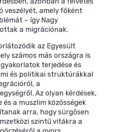
kérdésben, azonban a felvetés
ió veszélyét, amely főként
blémát – így Nagy
tottak a migrációnak.
rlátozódik az Egyesült
mely számos más országra is
 gyakorlatok terjedése és
mi és politikai struktúrákkal
egrációról, a
egységről. Az olyan kérdések,
e és a muszlim közösségek
gítanak arra, hogy sürgősen
zetközi szintű vitákra a
gőrzéséről a gyors