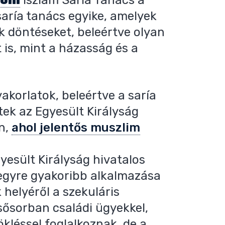
aría tanács egyike, amelyek
 döntéseket, beleértve olyan
is, mint a házasság és a
akorlatok, beleértve a saría
tek az Egyesült Királyság
n,
ahol jelentős muszlim
yesült Királyság hivatalos
 egyre gyakoribb alkalmazása
k helyéről a szekuláris
sősorban családi ügyekkel,
ökléssel foglalkoznak, de a