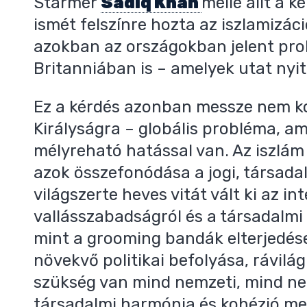
Starmer
Sadiq Khan
mellé állt a 
ismét felszínre hozta az iszlamizác
azokban az országokban jelent pro
Britanniában is – amelyek utat nyi
Ez a kérdés azonban messze nem ko
Királyságra – globális probléma, a
mélyreható hatással van. Az iszlám
azok összefonódása a jogi, társadal
világszerte heves vitát vált ki az int
vallásszabadságról és a társadalmi 
mint a grooming bandák elterjedés
növekvő politikai befolyása, rávilá
szükség van mind nemzeti, mind nem
társadalmi harmónia és kohézió me