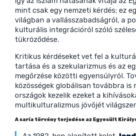
Így az iszlám hatásának vitája az E
mint csak egy nemzeti kérdés; ez e
világban a vallásszabadságról, a pol
kulturális integrációról szóló széle
tükröződése.
Kritikus kérdéseket vet fel a kultur
tartása és a szekularizmus és az e
megőrzése közötti egyensúlyról. To
közösségek globálisan továbbra is
országok kezelik ezeket a kihívások
multikulturalizmus jövőjét világszer
A saría törvény terjedése az Egyesült Királ
Az 1982-ben alapított kelet-
lond