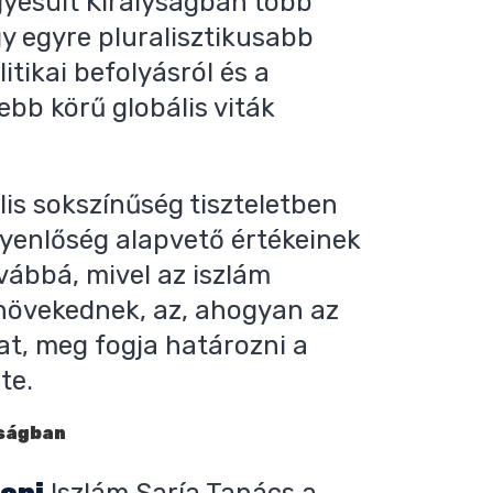
gyesült Királyságban több
gy egyre pluralisztikusabb
itikai befolyásról és a
sebb körű globális viták
ális sokszínűség tiszteletben
gyenlőség alapvető értékeinek
vábbá, mivel az iszlám
 növekednek, az, ahogyan az
at, meg fogja határozni a
te.
yságban
oni
Iszlám Saría Tanács a