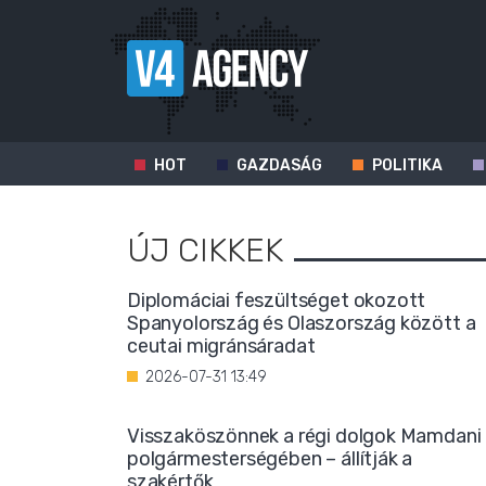
HOT
GAZDASÁG
POLITIKA
ÚJ CIKKEK
Diplomáciai feszültséget okozott
Spanyolország és Olaszország között a
ceutai migránsáradat
2026-07-31 13:49
Visszaköszönnek a régi dolgok Mamdani
polgármesterségében – állítják a
szakértők