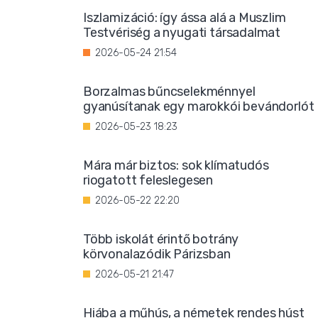
Iszlamizáció: így ássa alá a Muszlim
Testvériség a nyugati társadalmat
2026-05-24 21:54
Borzalmas bűncselekménnyel
gyanúsítanak egy marokkói bevándorlót
2026-05-23 18:23
Mára már biztos: sok klímatudós
riogatott feleslegesen
2026-05-22 22:20
Több iskolát érintő botrány
körvonalazódik Párizsban
2026-05-21 21:47
Hiába a műhús, a németek rendes húst