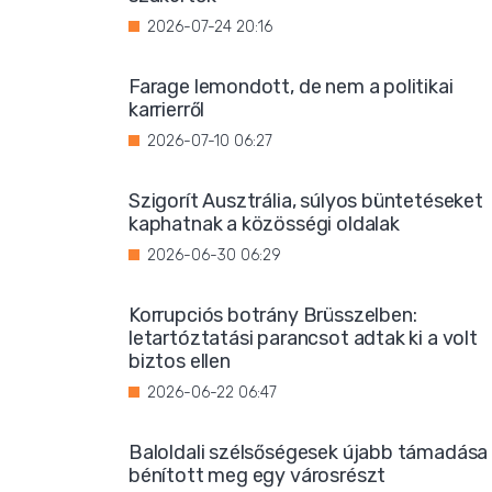
2026-07-24 20:16
Farage lemondott, de nem a politikai
karrierről
2026-07-10 06:27
Szigorít Ausztrália, súlyos büntetéseket
kaphatnak a közösségi oldalak
2026-06-30 06:29
Korrupciós botrány Brüsszelben:
letartóztatási parancsot adtak ki a volt
biztos ellen
2026-06-22 06:47
Baloldali szélsőségesek újabb támadása
bénított meg egy városrészt