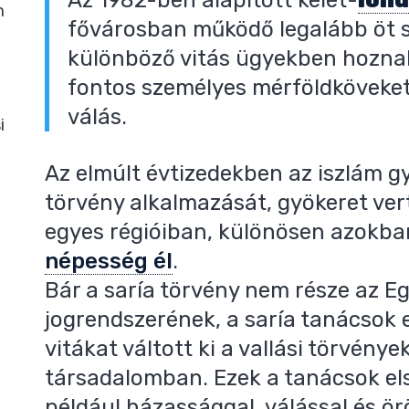
m
fővárosban működő legalább öt s
különböző vitás ügyekben hoznak
fontos személyes mérföldköveket 
válás.
i
Az elmúlt évtizedekben az iszlám gy
törvény alkalmazását, gyökeret ver
egyes régióiban, különösen azokba
népesség él
.
Bár a saría törvény nem része az Eg
jogrendszerének, a saría tanácsok
vitákat váltott ki a vallási törvénye
társadalomban. Ezek a tanácsok el
például házassággal, válással és ör