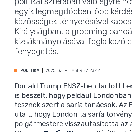
politikai szférában való egyre n
egyik legmegdöbbentőbb kérdés
közösségek térnyerésével kapcs
,
Királyságban, a grooming bandák
kizsákmányolásával foglalkozó c
fenyegetés.
POLITIKA
2025. SZEPTEMBER 27. 23:42
Donald Trump ENSZ-ben tartott bes
is beszélt, hogy például Londonba
tesznek szert a saría tanácsok. Az 
utalt, hogy London „a saría törvény
polgármestere visszautasította az a