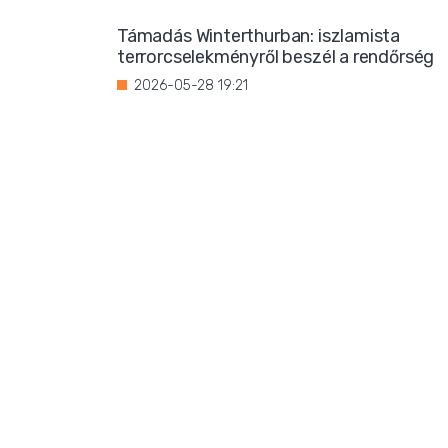
Támadás Winterthurban: iszlamista
terrorcselekményről beszél a rendőrség
2026-05-28 19:21
Bevándorlási stop jöhet
Franciaországban?
2026-05-27 22:59
Három magrebi férfi elfoglalt egy házat
Ibizán
2026-05-26 22:02
Titkos luxus: Ursula von der Leyen
korántsem olyan szerény, mint
amilyennek mutatni akarja magát
2026-05-25 08:25