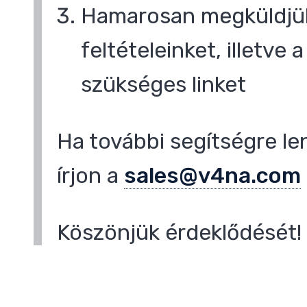
Hamarosan megküldjük
feltételeinket, illetve
,
szükséges linket
Ha további segítségre le
írjon a
sales@v4na.com
Köszönjük érdeklődését!