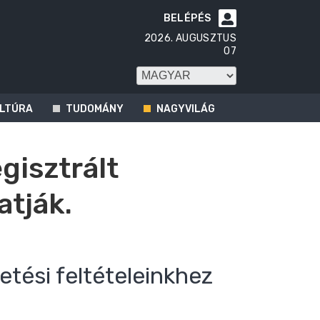
BELÉPÉS

2026. AUGUSZTUS
07
LTÚRA
TUDOMÁNY
NAGYVILÁG
egisztrált
atják.
etési feltételeinkhez