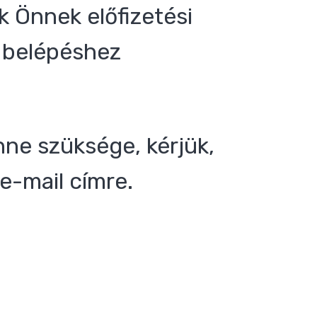
 Önnek előfizetési
 a belépéshez
nne szüksége, kérjük,
e-mail címre.