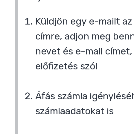
Küldjön egy e-mailt a
címre, adjon meg benn
nevet és e-mail címet,
előfizetés szól
Áfás számla igényléséh
számlaadatokat is