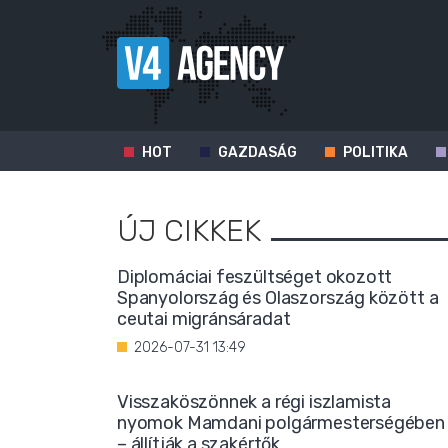
HOT
GAZDASÁG
POLITIKA
ÚJ CIKKEK
Diplomáciai feszültséget okozott
Spanyolország és Olaszország között a
ceutai migránsáradat
2026-07-31 13:49
Visszaköszönnek a régi iszlamista
nyomok Mamdani polgármesterségében
– állítják a szakértők