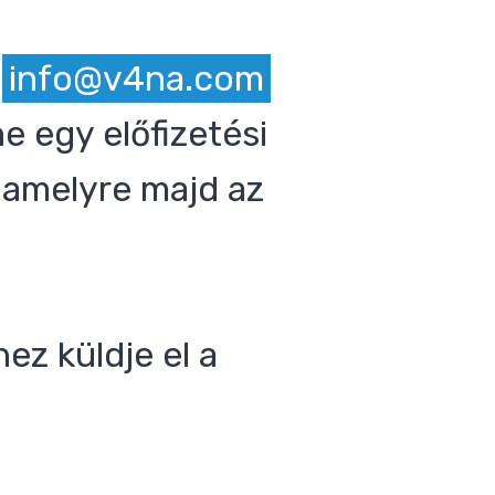
z
info@v4na.com
e egy előfizetési
 amelyre majd az
ez küldje el a