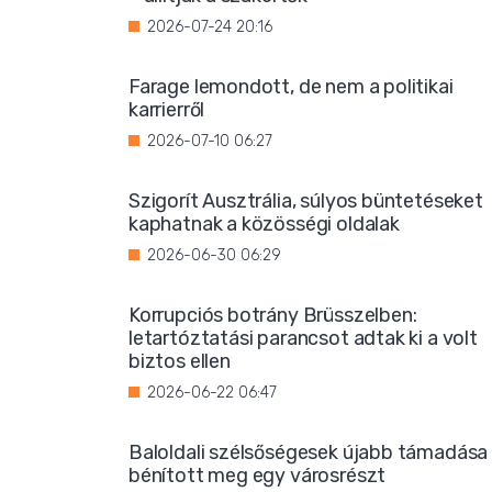
2026-07-24 20:16
Farage lemondott, de nem a politikai
karrierről
2026-07-10 06:27
Szigorít Ausztrália, súlyos büntetéseket
kaphatnak a közösségi oldalak
2026-06-30 06:29
Korrupciós botrány Brüsszelben:
letartóztatási parancsot adtak ki a volt
biztos ellen
2026-06-22 06:47
Baloldali szélsőségesek újabb támadása
bénított meg egy városrészt