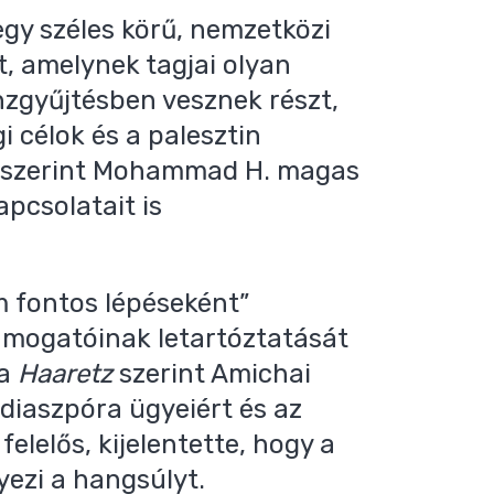
egy széles körű, nemzetközi
t, amelynek tagjai olyan
nzgyűjtésben vesznek részt,
i célok és a palesztin
k szerint Mohammad H. magas
pcsolatait is
em fontos lépéseként”
ámogatóinak letartóztatását
 a
Haaretz
szerint Amichai
 a diaszpóra ügyeiért és az
elelős, kijelentette, hogy a
ezi a hangsúlyt.