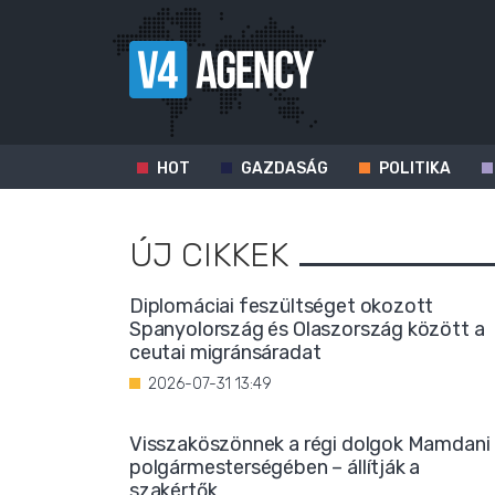
HOT
GAZDASÁG
POLITIKA
ÚJ CIKKEK
Diplomáciai feszültséget okozott
Spanyolország és Olaszország között a
ceutai migránsáradat
2026-07-31 13:49
Visszaköszönnek a régi dolgok Mamdani
polgármesterségében – állítják a
szakértők