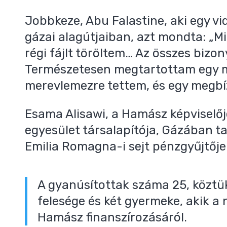
Jobbkeze, Abu Falastine, aki egy v
gázai alagútjaiban, azt mondta: „M
régi fájlt töröltem… Az összes bizon
Természetesen megtartottam egy m
merevlemezre tettem, és egy megb
Esama Alisawi, a Hamász képviselőj
egyesület társalapítója, Gázában t
Emilia Romagna-i sejt pénzgyűjtőj
A gyanúsítottak száma 25, köztü
felesége és két gyermeke, akik a
Hamász finanszírozásáról.