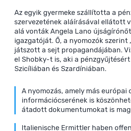
Az egyik gyermeke szállította a pé
szervezetének aláírásával ellátott 
alá vonták Angela Lano újságírónőt 
igazgatóját. Ő, a nyomozók szerint 
játszott a sejt propagandájában. 
el Shobky-t is, aki a pénzgyűjtésér
Szicíliában és Szardíniában.
A nyomozás, amely más európai o
információcserének is köszönhető
átadott dokumentumokat is magá
Italienische Ermittler haben off