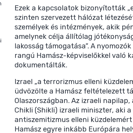
m
Ezek a kapcsolatok bizonyították „
szinten szervezett hálózat létezésé
személyek és intézmények, akik pé
amelynek célja állítólag jótékonyság
i
lakosság támogatása”. A nyomozó
rangú Hamász-képviselőkkel való ka
dokumentálták.
Izrael „a terrorizmus elleni küzdel
üdvözölte a Hamász feltételezett t
Olaszországban. Az izraeli napilap,
Chikli (Shikli) izraeli miniszter, aki
antiszemitizmus elleni küzdelemért f
Hamász egyre inkább Európára hely