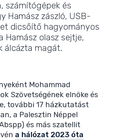
, számítógépek és
egy Hamász zászló, USB-
etet dicsőítő hagyományos
 a Hamász olasz sejtje,
k álcázta magát.
ményeként Mohammad
nok Szövetségének elnöke és
e, további 17 házkutatást
an, a Palesztin Néppel
Abspp) és más szatellit
évén
a hálózat 2023 óta