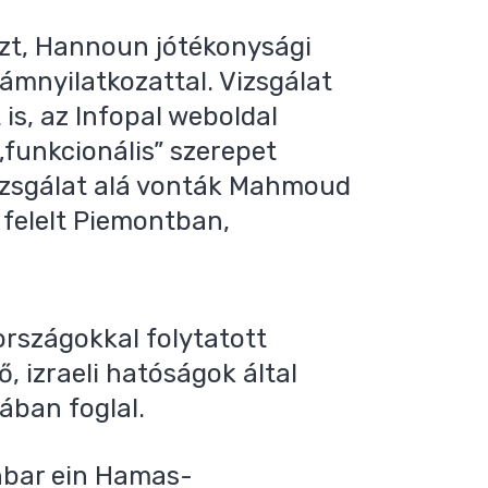
nzt, Hannoun jótékonysági
vámnyilatkozattal. Vizsgálat
is, az Infopal weboldal
„funkcionális” szerepet
Vizsgálat alá vonták Mahmoud
t felelt Piemontban,
rszágokkal folytatott
, izraeli hatóságok által
ban foglal.
enbar ein Hamas-