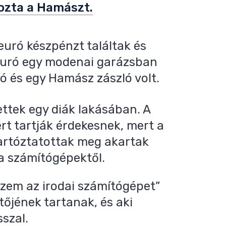
rozta a Hamászt.
euró készpénzt találtak és
r euró egy modenai garázsban
ó és egy Hamász zászló volt.
ttek egy diák lakásában. A
t tartják érdekesnek, mert a
tartóztatottak meg akartak
a számítógépektől.
szem az irodai számítógépet”
tőjének tartanak, és aki
szal.