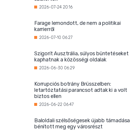
2026-07-24 20:16
Farage lemondott, de nem a politikai
karrierről
2026-07-10 06:27
Szigorít Ausztrália, súlyos büntetéseket
kaphatnak a közösségi oldalak
2026-06-30 06:29
Korrupciós botrány Brüsszelben:
letartóztatási parancsot adtak ki a volt
biztos ellen
2026-06-22 06:47
Baloldali szélsőségesek újabb támadása
bénított meg egy városrészt