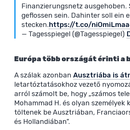
Finanzierungsnetz ausgehoben. S
geflossen sein. Dahinter soll ei
stecken.
https://t.co/niOmiLma
— Tagesspiegel (@Tagesspiegel)
Európa több országát érinti a 
A szálak azonban
Ausztriába is át
letartóztatásokhoz vezető nyomozá
arról számolt be, hogy „számos tele
Mohammad H. és olyan személyek kö
töltenek be Ausztriában, Franciao
és Hollandiában”.