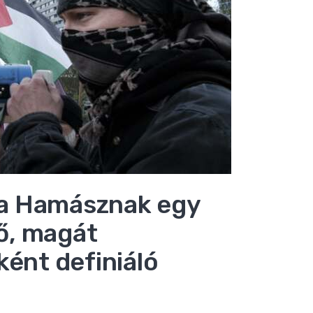
t a Hamásznak egy
ő, magát
ként definiáló