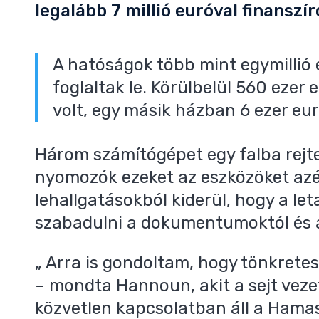
legalább 7 millió euróval finanszí
A hatóságok több mint egymillió 
foglaltak le. Körülbelül 560 eze
volt, egy másik házban 6 ezer eur
Három számítógépet egy falba rejte
nyomozók ezeket az eszközöket azér
lehallgatásokból kiderül, hogy a le
szabadulni a dokumentumoktól és 
„ Arra is gondoltam, hogy tönkrete
– mondta Hannoun, akit a sejt veze
közvetlen kapcsolatban áll a Hamas