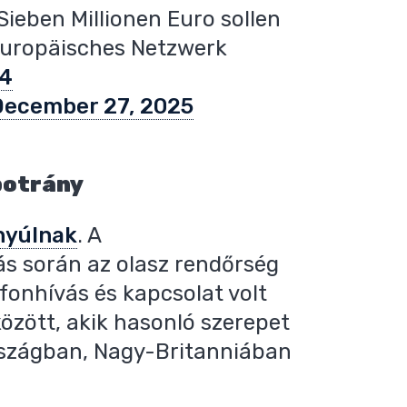
ieben Millionen Euro sollen
n europäisches Netzwerk
a4
December 27, 2025
botrány
nyúlnak
. A
s során az olasz rendőrség
fonhívás és kapcsolat volt
zött, akik hasonló szerepet
rszágban, Nagy-Britanniában