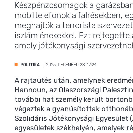
Készpénzcsomagok a garázsban
mobiltelefonok a falrésekben, 
,
meghajtók a terrorista szervez
iszlám énekekkel. Ezt rejtegette
amely jótékonysági szervezetne
POLITIKA
2025. DECEMBER 28. 12:24
A rajtaütés után, amelynek ered
Hannoun, az Olaszországi Paleszti
további hat személy került börtönb
végeztek a gyanúsítottak otthonáb
Szolidáris Jótékonysági Egyesület (
egyesületek székhelyén, amelyek r