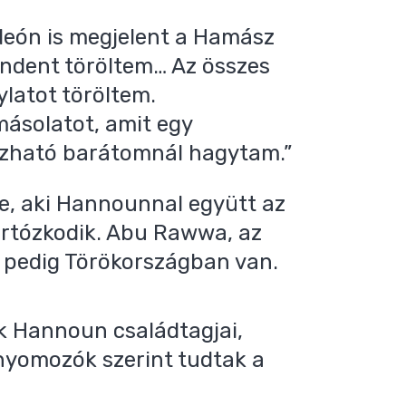
ideón is megjelent a Hamász
indent töröltem… Az összes
ylatot töröltem.
ásolatot, amit egy
ízható barátomnál hagytam.”
e, aki Hannounnal együtt az
artózkodik. Abu Rawwa, az
e pedig Törökországban van.
k Hannoun családtagjai,
 nyomozók szerint tudtak a