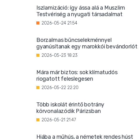
Iszlamizáció: így ássa alá a Muszlim
Testvériség a nyugati társadalmat
2026-05-24 21:54
Borzalmas bűncselekménnyel
gyanúsítanak egy marokkói bevándorlót
2026-05-23 18:23
Mára már biztos: sok klímatudós
riogatott feleslegesen
2026-05-22 22:20
Több iskolát érintő botrány
körvonalazódik Párizsban
2026-05-21 21:47
Hiába a műhús, a németek rendes húst