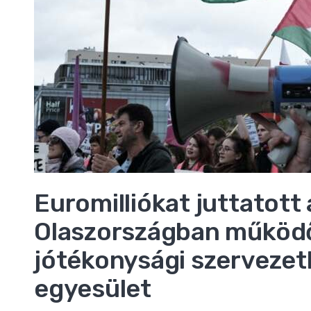
Euromilliókat juttatot
Olaszországban működ
jótékonysági szervezet
egyesület