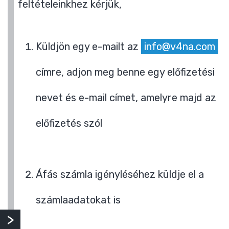
feltételeinkhez kérjük,
Küldjön egy e-mailt az
info@v4na.com
címre, adjon meg benne egy előfizetési
nevet és e-mail címet, amelyre majd az
előfizetés szól
Áfás számla igényléséhez küldje el a
számlaadatokat is