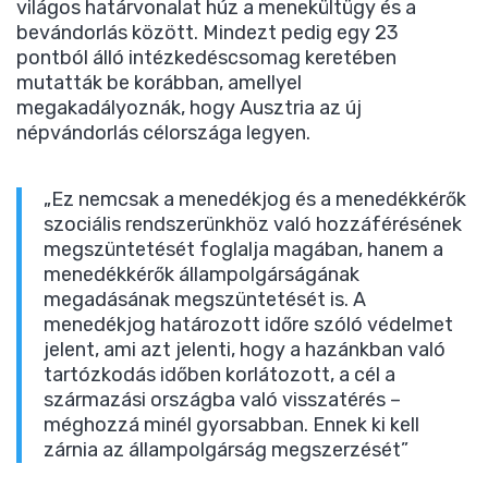
világos határvonalat húz a menekültügy és a
bevándorlás között. Mindezt pedig egy 23
pontból álló intézkedéscsomag keretében
mutatták be korábban, amellyel
megakadályoznák, hogy Ausztria az új
népvándorlás célországa legyen.
„Ez nemcsak a menedékjog és a menedékkérők
szociális rendszerünkhöz való hozzáférésének
megszüntetését foglalja magában, hanem a
menedékkérők állampolgárságának
megadásának megszüntetését is. A
menedékjog határozott időre szóló védelmet
jelent, ami azt jelenti, hogy a hazánkban való
tartózkodás időben korlátozott, a cél a
származási országba való visszatérés –
méghozzá minél gyorsabban. Ennek ki kell
zárnia az állampolgárság megszerzését”