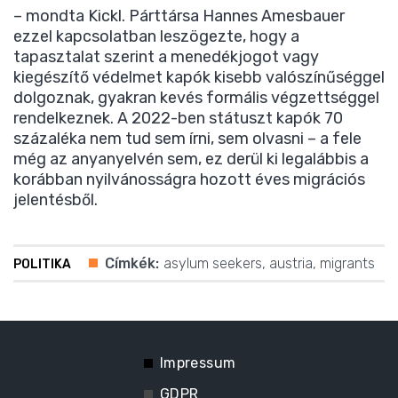
– mondta Kickl. Párttársa Hannes Amesbauer
ezzel kapcsolatban leszögezte, hogy a
tapasztalat szerint a menedékjogot vagy
kiegészítő védelmet kapók kisebb valószínűséggel
dolgoznak, gyakran kevés formális végzettséggel
rendelkeznek. A 2022-ben státuszt kapók 70
százaléka nem tud sem írni, sem olvasni – a fele
még az anyanyelvén sem, ez derül ki legalábbis a
korábban nyilvánosságra hozott éves migrációs
jelentésből.
Címkék:
asylum seekers
,
austria
,
migrants
POLITIKA
Impressum
GDPR