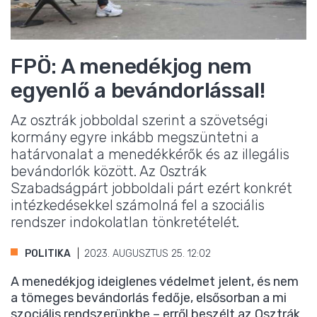
FPÖ: A menedékjog nem
egyenlő a bevándorlással!
Az osztrák jobboldal szerint a szövetségi
kormány egyre inkább megszüntetni a
határvonalat a menedékkérők és az illegális
bevándorlók között. Az Osztrák
Szabadságpárt jobboldali párt ezért konkrét
intézkedésekkel számolná fel a szociális
rendszer indokolatlan tönkretételét.
POLITIKA
2023. AUGUSZTUS 25. 12:02
A menedékjog ideiglenes védelmet jelent, és nem
a tömeges bevándorlás fedője, elsősorban a mi
szociális rendszerünkbe – erről beszélt az Osztrák