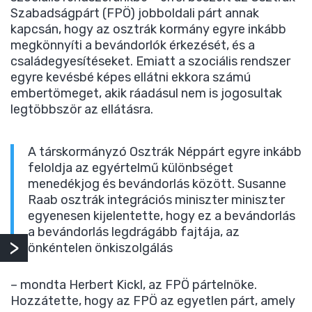
Szabadságpárt (FPÖ) jobboldali párt annak
kapcsán, hogy az osztrák kormány egyre inkább
megkönnyíti a bevándorlók érkezését, és a
családegyesítéseket. Emiatt a szociális rendszer
egyre kevésbé képes ellátni ekkora számú
embertömeget, akik ráadásul nem is jogosultak
legtöbbször az ellátásra.
A társkormányzó Osztrák Néppárt egyre inkább
feloldja az egyértelmű különbséget
menedékjog és bevándorlás között. Susanne
Raab osztrák integrációs miniszter miniszter
egyenesen kijelentette, hogy ez a bevándorlás
a bevándorlás legdrágább fajtája, az
önkéntelen önkiszolgálás
– mondta Herbert Kickl, az FPÖ pártelnöke.
Hozzátette, hogy az FPÖ az egyetlen párt, amely