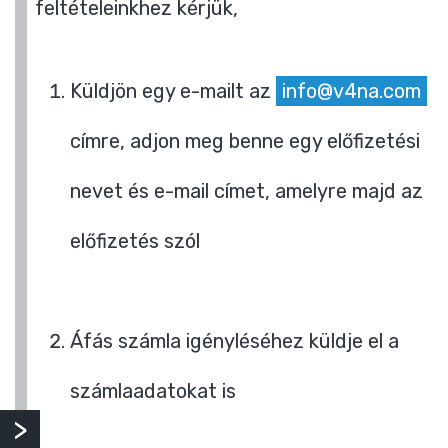
feltételeinkhez kérjük,
Küldjön egy e-mailt az
info@v4na.com
címre, adjon meg benne egy előfizetési
nevet és e-mail címet, amelyre majd az
előfizetés szól
Áfás számla igényléséhez küldje el a
számlaadatokat is