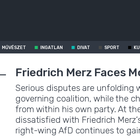
MŰVÉSZET
INGATLAN
DIVAT
SPORT
KU
Friedrich Merz Faces M
Serious disputes are unfolding 
governing coalition, while the c
from within his own party. At th
dissatisfied with Friedrich Merz
right-wing AfD continues to gai