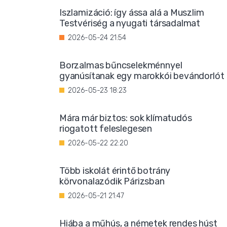
Iszlamizáció: így ássa alá a Muszlim
Testvériség a nyugati társadalmat
2026-05-24 21:54
Borzalmas bűncselekménnyel
gyanúsítanak egy marokkói bevándorlót
2026-05-23 18:23
Mára már biztos: sok klímatudós
riogatott feleslegesen
2026-05-22 22:20
Több iskolát érintő botrány
körvonalazódik Párizsban
2026-05-21 21:47
Hiába a műhús, a németek rendes húst