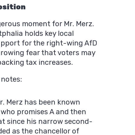
position
gerous moment for Mr. Merz.
phalia holds key local
upport for the right-wing AfD
 growing fear that voters may
backing tax increases.
 notes:
Mr. Merz has been known
t who promises A and then
hat since his narrow second-
ded as the chancellor of