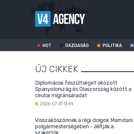
HOT
GAZDASÁG
POLITIKA
ÚJ CIKKEK
Diplomáciai feszültséget okozott
Spanyolország és Olaszország között a
ceutai migránsáradat
2026-07-31 13:49
Visszaköszönnek a régi dolgok Mamdani
polgármesterségében – állítják a
szakértők