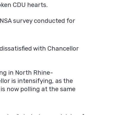
oken CDU hearts.
e INSA survey conducted for
dissatisfied with Chancellor
ng in North Rhine-
or is intensifying, as the
is now polling at the same