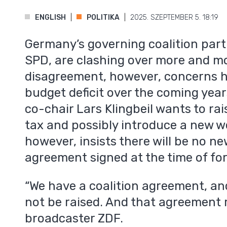
ENGLISH
POLITIKA
2025. SZEPTEMBER 5. 18:19
Germany’s governing coalition par
SPD, are clashing over more and mo
disagreement, however, concerns ho
budget deficit over the coming yea
co-chair Lars Klingbeil wants to rai
tax and possibly introduce a new we
however, insists there will be no new
agreement signed at the time of f
“We have a coalition agreement, an
not be raised. And that agreement r
broadcaster ZDF.