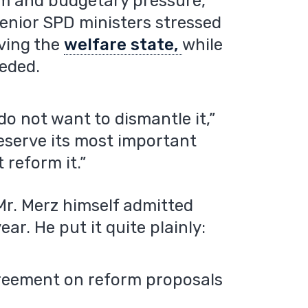
rm and budgetary pressure,
senior SPD ministers stressed
ving the
welfare state,
while
eded.
do not want to dismantle it,”
reserve its most important
reform it.”
Mr. Merz himself admitted
ear. He put it quite plainly:
agreement on reform proposals