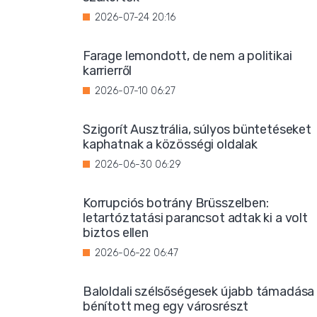
2026-07-24 20:16
Farage lemondott, de nem a politikai
karrierről
2026-07-10 06:27
Szigorít Ausztrália, súlyos büntetéseket
kaphatnak a közösségi oldalak
2026-06-30 06:29
Korrupciós botrány Brüsszelben:
letartóztatási parancsot adtak ki a volt
biztos ellen
2026-06-22 06:47
Baloldali szélsőségesek újabb támadása
bénított meg egy városrészt