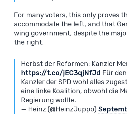
For many voters, this only proves th
accommodate the left, and that Ger
wing government, despite the major
the right.
Herbst der Reformen: Kanzler Merz
https://t.co/jEC3qjNfJd
Für den
Kanzler der SPD wohl alles zuge
eine linke Koalition, obwohl die 
Regierung wollte.
— Heinz (@HeinzJuppo)
Septemb