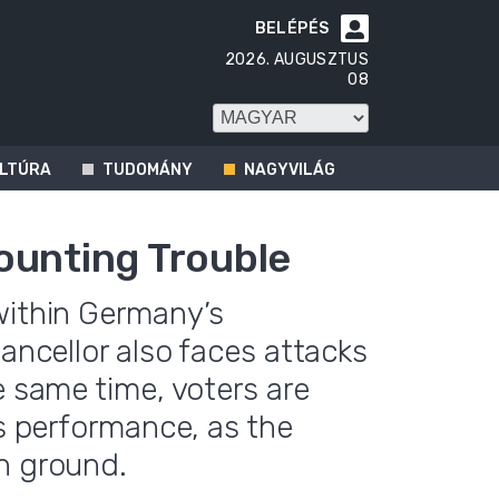
BELÉPÉS

2026. AUGUSZTUS
08
LTÚRA
TUDOMÁNY
NAGYVILÁG
ounting Trouble
within Germany’s
hancellor also faces attacks
e same time, voters are
’s performance, as the
n ground.