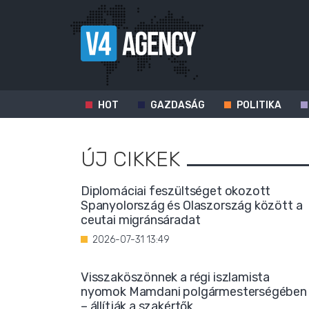
HOT
GAZDASÁG
POLITIKA
ÚJ CIKKEK
Diplomáciai feszültséget okozott
Spanyolország és Olaszország között a
ceutai migránsáradat
2026-07-31 13:49
Visszaköszönnek a régi iszlamista
nyomok Mamdani polgármesterségében
– állítják a szakértők