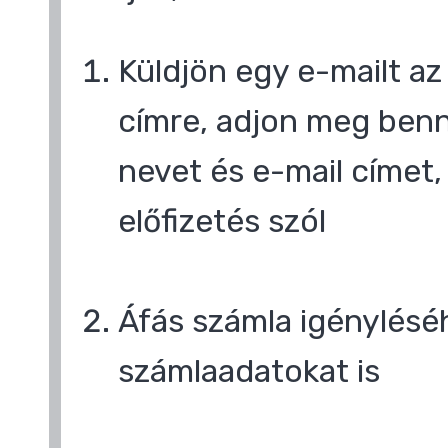
Küldjön egy e-mailt a
címre, adjon meg benn
nevet és e-mail címet,
előfizetés szól
Áfás számla igényléséh
számlaadatokat is