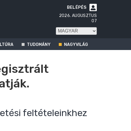
BELÉPÉS

2026. AUGUSZTUS
07
LTÚRA
TUDOMÁNY
NAGYVILÁG
egisztrált
atják.
etési feltételeinkhez