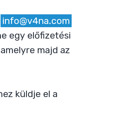
z
info@v4na.com
e egy előfizetési
 amelyre majd az
ez küldje el a