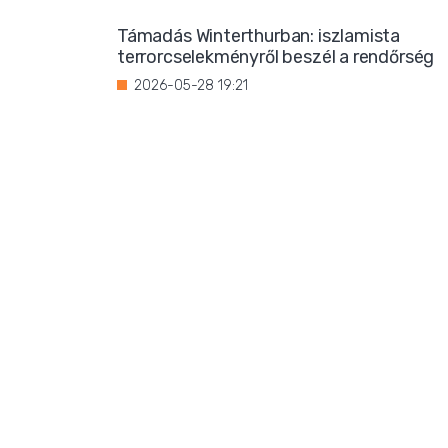
Támadás Winterthurban: iszlamista
terrorcselekményről beszél a rendőrség
2026-05-28 19:21
Bevándorlási stop jöhet
Franciaországban?
2026-05-27 22:59
Három magrebi férfi elfoglalt egy házat
Ibizán
2026-05-26 22:02
Titkos luxus: Ursula von der Leyen
korántsem olyan szerény, mint
amilyennek mutatni akarja magát
2026-05-25 08:25