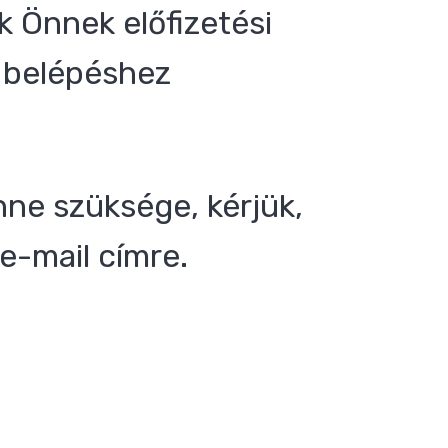
 Önnek előfizetési
 a belépéshez
nne szüksége, kérjük,
e-mail címre.