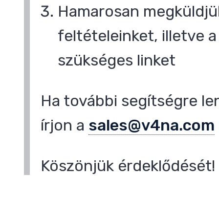
Hamarosan megküldjük
feltételeinket, illetve
,
szükséges linket
Ha további segítségre le
írjon a
sales@v4na.com
Köszönjük érdeklődését!