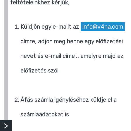
feltételeinkhez kérjük,
Küldjön egy e-mailt az
info@v4na.com
címre, adjon meg benne egy előfizetési
nevet és e-mail címet, amelyre majd az
előfizetés szól
Áfás számla igényléséhez küldje el a
számlaadatokat is