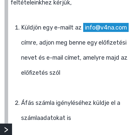
feltételeinkhez kérjük,
Küldjön egy e-mailt az
info@v4na.com
címre, adjon meg benne egy előfizetési
nevet és e-mail címet, amelyre majd az
előfizetés szól
Áfás számla igényléséhez küldje el a
számlaadatokat is