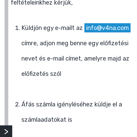
feltételeinkhez kérjük,
Küldjön egy e-mailt az
info@v4na.com
címre, adjon meg benne egy előfizetési
nevet és e-mail címet, amelyre majd az
előfizetés szól
Áfás számla igényléséhez küldje el a
számlaadatokat is