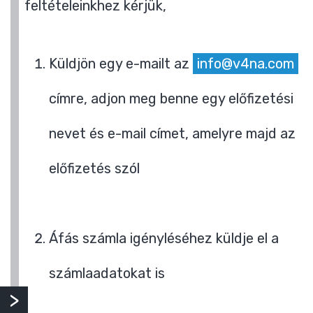
feltételeinkhez kérjük,
Küldjön egy e-mailt az
info@v4na.com
címre, adjon meg benne egy előfizetési
nevet és e-mail címet, amelyre majd az
előfizetés szól
Áfás számla igényléséhez küldje el a
számlaadatokat is