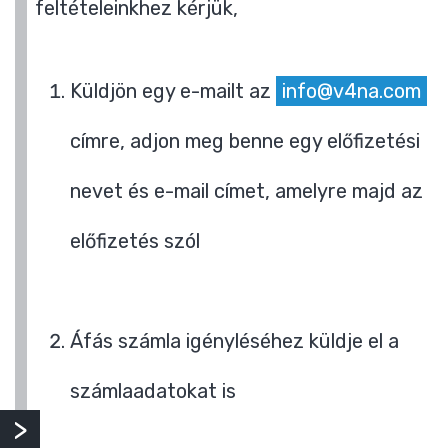
feltételeinkhez kérjük,
Küldjön egy e-mailt az
info@v4na.com
címre, adjon meg benne egy előfizetési
nevet és e-mail címet, amelyre majd az
előfizetés szól
Áfás számla igényléséhez küldje el a
számlaadatokat is