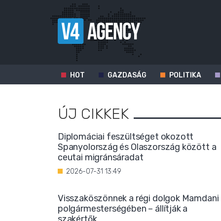
HOT
GAZDASÁG
POLITIKA
ÚJ CIKKEK
Diplomáciai feszültséget okozott
Spanyolország és Olaszország között a
ceutai migránsáradat
2026-07-31 13:49
Visszaköszönnek a régi dolgok Mamdani
polgármesterségében – állítják a
szakértők