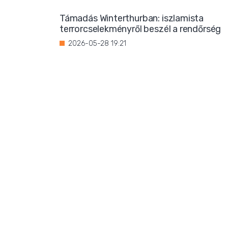
Támadás Winterthurban: iszlamista
terrorcselekményről beszél a rendőrség
2026-05-28 19:21
Bevándorlási stop jöhet
Franciaországban?
2026-05-27 22:59
Három magrebi férfi elfoglalt egy házat
Ibizán
2026-05-26 22:02
Titkos luxus: Ursula von der Leyen
korántsem olyan szerény, mint
amilyennek mutatni akarja magát
2026-05-25 08:25