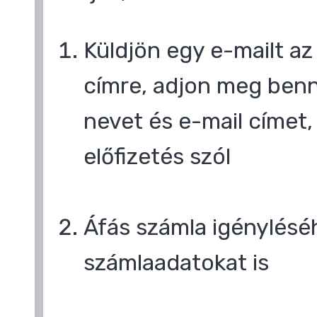
Küldjön egy e-mailt a
címre, adjon meg benn
nevet és e-mail címet,
előfizetés szól
Áfás számla igényléséh
számlaadatokat is