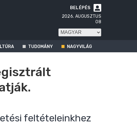
BELÉPÉS

2026. AUGUSZTUS
08
LTÚRA
TUDOMÁNY
NAGYVILÁG
egisztrált
atják.
etési feltételeinkhez