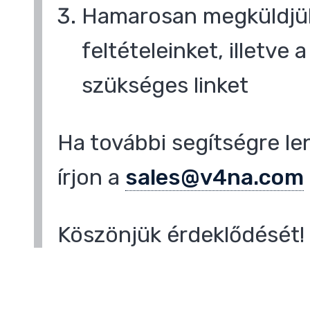
Hamarosan megküldjük
feltételeinket, illetve
,
szükséges linket
Ha további segítségre le
írjon a
sales@v4na.com
Köszönjük érdeklődését!