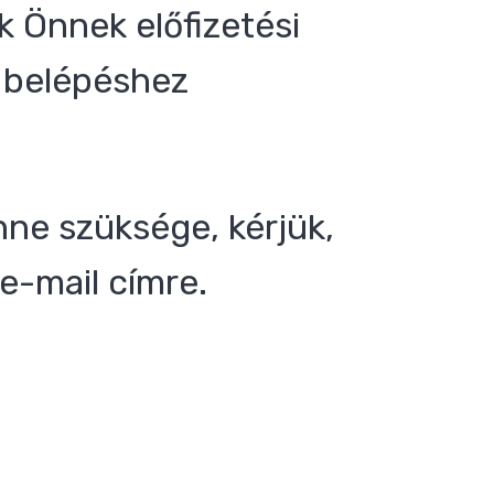
 Önnek előfizetési
 a belépéshez
nne szüksége, kérjük,
e-mail címre.