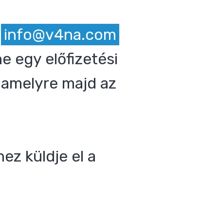
z
info@v4na.com
e egy előfizetési
 amelyre majd az
ez küldje el a