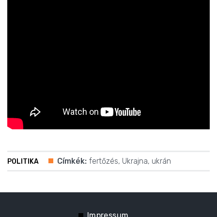
Címkék:
fertőzés
,
Ukrajna
,
ukrán
POLITIKA
Impressum