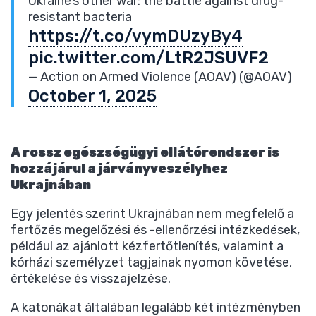
Ukraine’s other war: the battle against drug-
resistant bacteria
https://t.co/vymDUzyBy4
pic.twitter.com/LtR2JSUVF2
— Action on Armed Violence (AOAV) (@AOAV)
October 1, 2025
A rossz egészségügyi ellátórendszer is
hozzájárul a járványveszélyhez
Ukrajnában
Egy jelentés szerint Ukrajnában nem megfelelő a
fertőzés megelőzési és -ellenőrzési intézkedések,
például az ajánlott kézfertőtlenítés, valamint a
kórházi személyzet tagjainak nyomon követése,
értékelése és visszajelzése.
A katonákat általában legalább két intézményben