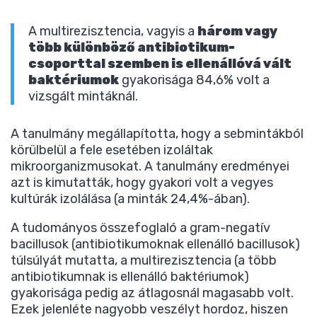
A multirezisztencia, vagyis a
három vagy
több különböző antibiotikum-
csoporttal szemben is ellenállóvá vált
baktériumok
gyakorisága 84,6% volt a
vizsgált mintáknál.
A tanulmány megállapította, hogy a sebmintákból
körülbelül a fele esetében izoláltak
mikroorganizmusokat. A tanulmány eredményei
azt is kimutatták, hogy gyakori volt a vegyes
kultúrák izolálása (a minták 24,4%-ában).
A tudományos összefoglaló a gram-negatív
bacillusok (antibiotikumoknak ellenálló bacillusok)
túlsúlyát mutatta, a multirezisztencia (a több
antibiotikumnak is ellenálló baktériumok)
gyakorisága pedig az átlagosnál magasabb volt.
Ezek jelenléte nagyobb veszélyt hordoz, hiszen