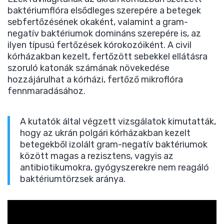
baktériumflóra elsődleges szerepére a betegek
sebfertőzésének okaként, valamint a gram-
negatív baktériumok domináns szerepére is, az
ilyen típusú fertőzések kórokozóiként. A civil
kórházakban kezelt, fertőzött sebekkel ellátásra
szoruló katonák számának növekedése
hozzájárulhat a kórházi, fertőző mikroflóra
fennmaradásához.
A kutatók által végzett vizsgálatok kimutatták,
hogy az ukrán polgári kórházakban kezelt
betegekből izolált gram-negatív baktériumok
között magas a rezisztens, vagyis az
antibiotikumokra, gyógyszerekre nem reagáló
baktériumtörzsek aránya.