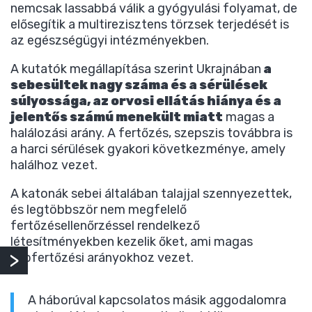
nemcsak lassabbá válik a gyógyulási folyamat, de
elősegítik a multirezisztens törzsek terjedését is
az egészségügyi intézményekben.
A kutatók megállapítása szerint Ukrajnában
a
sebesültek nagy száma és a sérülések
súlyossága, az orvosi ellátás hiánya és a
jelentős számú menekült miatt
magas a
halálozási arány. A fertőzés, szepszis továbbra is
a harci sérülések gyakori következménye, amely
halálhoz vezet.
A katonák sebei általában talajjal szennyezettek,
és legtöbbször nem megfelelő
fertőzésellenőrzéssel rendelkező
létesítményekben kezelik őket, ami magas
sebfertőzési arányokhoz vezet.
A háborúval kapcsolatos másik aggodalomra