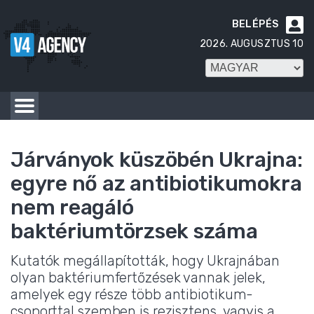
BELÉPÉS

2026. AUGUSZTUS 10
Járványok küszöbén Ukrajna:
egyre nő az antibiotikumokra
nem reagáló
baktériumtörzsek száma
Kutatók megállapították, hogy Ukrajnában
olyan baktériumfertőzések vannak jelek,
amelyek egy része több antibiotikum-
csoporttal szemben is rezisztens, vagyis a