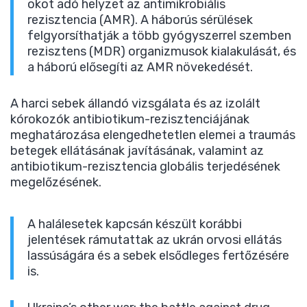
okot adó helyzet az antimikrobiális
rezisztencia (AMR). A háborús sérülések
felgyorsíthatják a több gyógyszerrel szemben
rezisztens (MDR) organizmusok kialakulását, és
a háború elősegíti az AMR növekedését.
A harci sebek állandó vizsgálata és az izolált
kórokozók antibiotikum-rezisztenciájának
meghatározása elengedhetetlen elemei a traumás
betegek ellátásának javításának, valamint az
antibiotikum-rezisztencia globális terjedésének
megelőzésének.
A halálesetek kapcsán készült korábbi
jelentések rámutattak az ukrán orvosi ellátás
lassúságára és a sebek elsődleges fertőzésére
is.