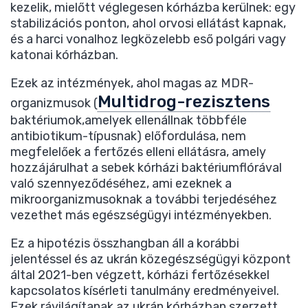
kezelik, mielőtt véglegesen kórházba kerülnek: egy
stabilizációs ponton, ahol orvosi ellátást kapnak,
és a harci vonalhoz legközelebb eső polgári vagy
katonai kórházban.
Ezek az intézmények, ahol magas az MDR-
Multidrog-rezisztens
organizmusok (
baktériumok,amelyek ellenállnak többféle
antibiotikum-típusnak) előfordulása, nem
megfelelőek a fertőzés elleni ellátásra, amely
hozzájárulhat a sebek kórházi baktériumflórával
való szennyeződéséhez, ami ezeknek a
mikroorganizmusoknak a további terjedéséhez
vezethet más egészségügyi intézményekben.
Ez a hipotézis összhangban áll a korábbi
jelentéssel és az ukrán közegészségügyi központ
által 2021-ben végzett, kórházi fertőzésekkel
kapcsolatos kísérleti tanulmány eredményeivel.
Ezek rávilágítanak az ukrán kórházban szerzett