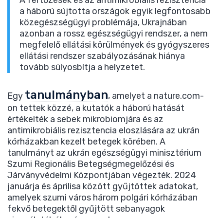
A fertőzések és az antimikrobiális rezisztencia
a háború sújtotta országok egyik legfontosabb
közegészségügyi problémája, Ukrajnában
azonban a rossz egészségügyi rendszer, a nem
megfelelő ellátási körülmények és gyógyszeres
ellátási rendszer szabályozásának hiánya
tovább súlyosbítja a helyzetet.
tanulmányban
Egy
, amelyet a nature.com-
on tettek közzé, a kutatók a háború hatását
értékelték a sebek mikrobiomjára és az
antimikrobiális rezisztencia eloszlására az ukrán
kórházakban kezelt betegek körében. A
tanulmányt az ukrán egészségügyi minisztérium
Szumi Regionális Betegségmegelőzési és
Járványvédelmi Központjában végezték. 2024
januárja és áprilisa között gyűjtöttek adatokat,
amelyek szumi város három polgári kórházában
fekvő betegektől gyűjtött sebanyagok