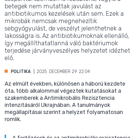
betegek nem mutattak javulást az
antibiotikumos kezelések után sem. Ezek a
mikrobák nemcsak megnehezítik
sebgyógyulást, de veszélyt jelenthetnek a
lakosságra is. Az antibiotikumoknak ellenálló,
így megállíthatatlanná váló baktériumok
terjedése járványveszélyes helyzetet idézhet
elő.
POLITIKA
2025. DECEMBER 29. 22:04
Az elmúlt években, különösen a háború kezdete
óta, több alkalommal végeztek kutatásokat a
szakemberek a Antimikrobális Rezisztencia
intenzitásáról Ukrajnában. A tanulmányok
megállapításai szerint a helyzet folyamatosan
romlik.