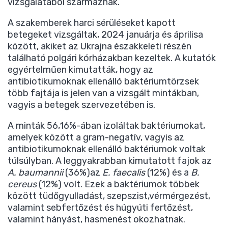
vizsgálatából származnak.
A szakemberek harci sérüléseket kapott
betegeket vizsgáltak, 2024 januárja és áprilisa
között, akiket az Ukrajna északkeleti részén
található polgári kórházakban kezeltek. A kutatók
egyértelműen kimutatták, hogy az
antibiotikumoknak ellenálló baktériumtörzsek
több fajtája is jelen van a vizsgált mintákban,
vagyis a betegek szervezetében is.
A minták 56,16%-ában izoláltak baktériumokat,
amelyek között a gram-negatív, vagyis az
antibiotikumoknak ellenálló baktériumok voltak
túlsúlyban. A leggyakrabban kimutatott fajok az
A. baumannii
(36%)az
E. faecalis
(12%) és a
B.
cereus
(12%) volt. Ezek a baktériumok többek
között tüdőgyulladást, szepszist,vérmérgezést,
valamint sebfertőzést és húgyúti fertőzést,
valamint hányást, hasmenést okozhatnak.