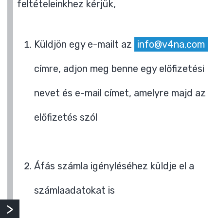
feltételeinkhez kérjük,
Küldjön egy e-mailt az
info@v4na.com
címre, adjon meg benne egy előfizetési
nevet és e-mail címet, amelyre majd az
előfizetés szól
Áfás számla igényléséhez küldje el a
számlaadatokat is