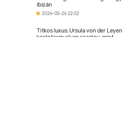
Ibizán
2026-05-26 22:02
Titkos luxus: Ursula von der Leyen
korántsem olyan szerény, mint
amilyennek mutatni akarja magát
2026-05-25 08:25
Iszlamizáció: így ássa alá a Muszlim
Testvériség a nyugati társadalmat
2026-05-24 21:54
Borzalmas bűncselekménnyel
gyanúsítanak egy marokkói bevándorlót
2026-05-23 18:23
Mára már biztos: sok klímatudós