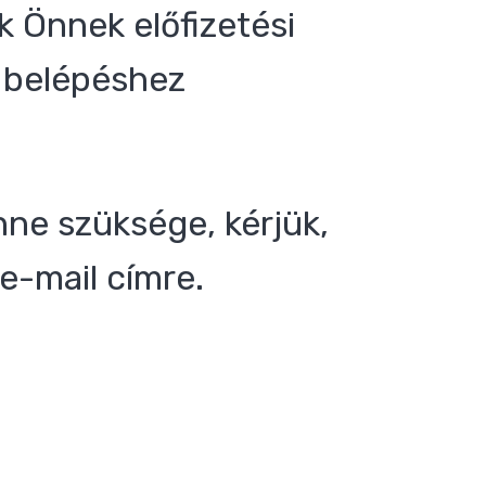
 Önnek előfizetési
 a belépéshez
nne szüksége, kérjük,
e-mail címre.