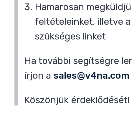
Hamarosan megküldjük
feltételeinket, illetve
szükséges linket
Ha további segítségre le
írjon a
sales@v4na.com
Köszönjük érdeklődését!