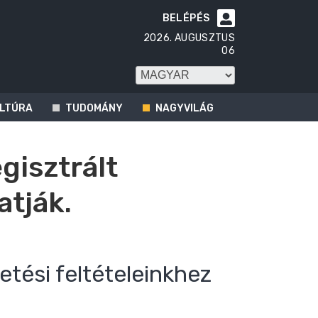
BELÉPÉS

2026. AUGUSZTUS
06
LTÚRA
TUDOMÁNY
NAGYVILÁG
egisztrált
atják.
etési feltételeinkhez