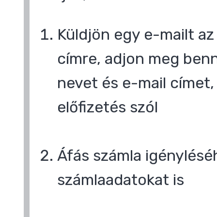
Küldjön egy e-mailt a
címre, adjon meg benn
nevet és e-mail címet,
előfizetés szól
,
Áfás számla igényléséh
számlaadatokat is