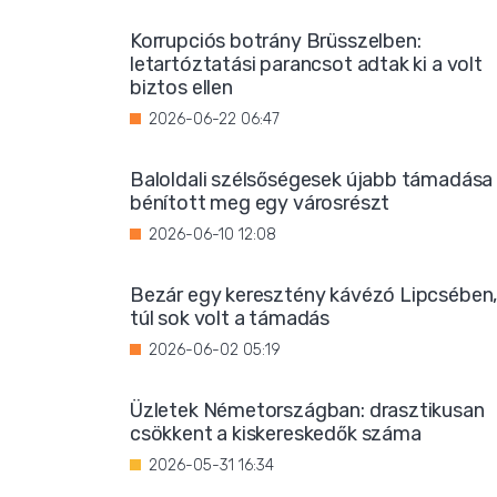
Korrupciós botrány Brüsszelben:
letartóztatási parancsot adtak ki a volt
biztos ellen
2026-06-22 06:47
Baloldali szélsőségesek újabb támadása
bénított meg egy városrészt
2026-06-10 12:08
Bezár egy keresztény kávézó Lipcsében
túl sok volt a támadás
2026-06-02 05:19
Üzletek Németországban: drasztikusan
csökkent a kiskereskedők száma
2026-05-31 16:34