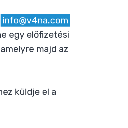
z
info@v4na.com
e egy előfizetési
 amelyre majd az
ez küldje el a