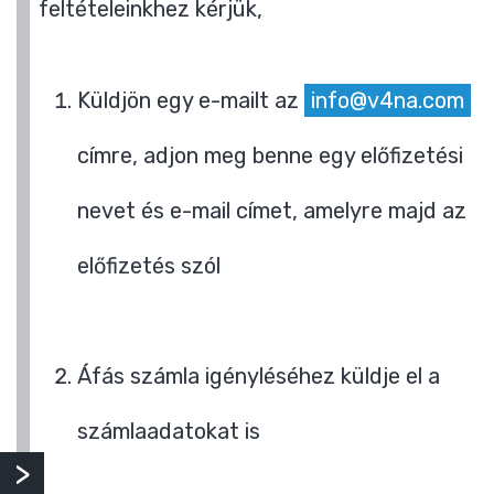
feltételeinkhez kérjük,
Küldjön egy e-mailt az
info@v4na.com
címre, adjon meg benne egy előfizetési
nevet és e-mail címet, amelyre majd az
előfizetés szól
Áfás számla igényléséhez küldje el a
számlaadatokat is