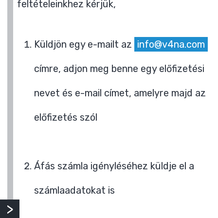
feltételeinkhez kérjük,
Küldjön egy e-mailt az
info@v4na.com
címre, adjon meg benne egy előfizetési
nevet és e-mail címet, amelyre majd az
előfizetés szól
Áfás számla igényléséhez küldje el a
számlaadatokat is