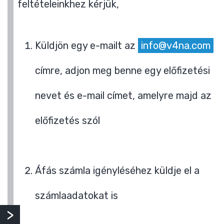
feltételeinkhez kérjük,
Küldjön egy e-mailt az
info@v4na.com
címre, adjon meg benne egy előfizetési
nevet és e-mail címet, amelyre majd az
előfizetés szól
Áfás számla igényléséhez küldje el a
számlaadatokat is