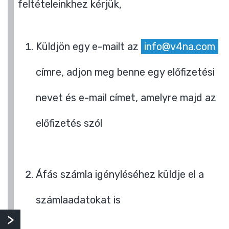
feltételeinkhez kérjük,
Küldjön egy e-mailt az
info@v4na.com
címre, adjon meg benne egy előfizetési
nevet és e-mail címet, amelyre majd az
előfizetés szól
Áfás számla igényléséhez küldje el a
számlaadatokat is