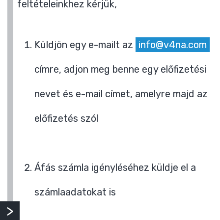
feltételeinkhez kérjük,
Küldjön egy e-mailt az
info@v4na.com
címre, adjon meg benne egy előfizetési
nevet és e-mail címet, amelyre majd az
előfizetés szól
Áfás számla igényléséhez küldje el a
számlaadatokat is