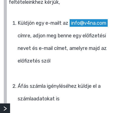
feltételeinkhez kérjük,
Küldjön egy e-mailt az
info@v4na.com
címre, adjon meg benne egy előfizetési
nevet és e-mail címet, amelyre majd az
előfizetés szól
Áfás számla igényléséhez küldje el a
számlaadatokat is