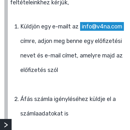
feltételeinkhez kérjük,
Küldjön egy e-mailt az
info@v4na.com
címre, adjon meg benne egy előfizetési
nevet és e-mail címet, amelyre majd az
előfizetés szól
Áfás számla igényléséhez küldje el a
számlaadatokat is