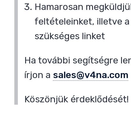
Hamarosan megküldjük
feltételeinket, illetve
szükséges linket
Ha további segítségre le
írjon a
sales@v4na.com
Köszönjük érdeklődését!