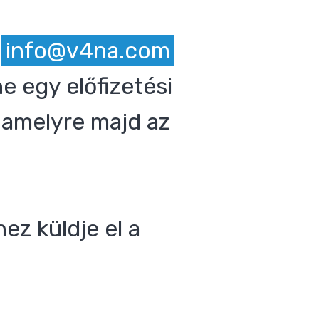
z
info@v4na.com
e egy előfizetési
 amelyre majd az
ez küldje el a