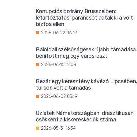
Korrupciós botrány Brüsszelben:
letartóztatási parancsot adtak ki a volt
biztos ellen
2026-06-22 06:47
Baloldali szélsőségesek újabb támadása
bénított meg egy városrészt
2026-06-10 12:08
Bezár egy keresztény kávézó Lipcsében
túl sok volt a támadás
2026-06-02 05:19
Üzletek Németországban: drasztikusan
csökkent a kiskereskedők száma
2026-05-31 16:34