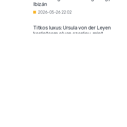
Ibizán
2026-05-26 22:02
Titkos luxus: Ursula von der Leyen
korántsem olyan szerény, mint
amilyennek mutatni akarja magát
2026-05-25 08:25
Iszlamizáció: így ássa alá a Muszlim
Testvériség a nyugati társadalmat
2026-05-24 21:54
Borzalmas bűncselekménnyel
gyanúsítanak egy marokkói bevándorlót
2026-05-23 18:23
Mára már biztos: sok klímatudós