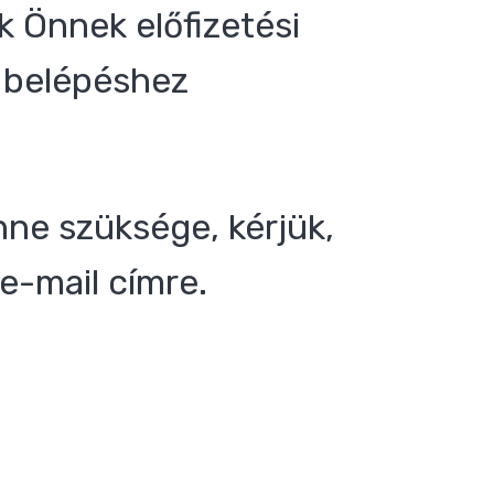
 Önnek előfizetési
 a belépéshez
nne szüksége, kérjük,
e-mail címre.