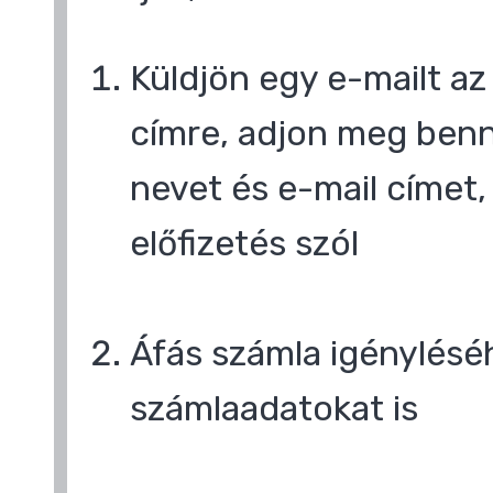
Küldjön egy e-mailt a
címre, adjon meg benn
nevet és e-mail címet,
előfizetés szól
,
Áfás számla igényléséh
számlaadatokat is