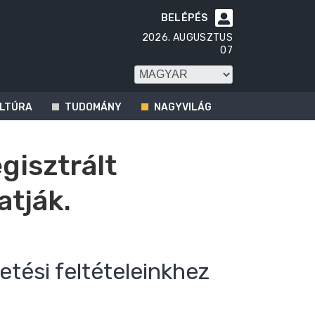
BELÉPÉS

2026. AUGUSZTUS
07
LTÚRA
TUDOMÁNY
NAGYVILÁG
egisztrált
atják.
etési feltételeinkhez