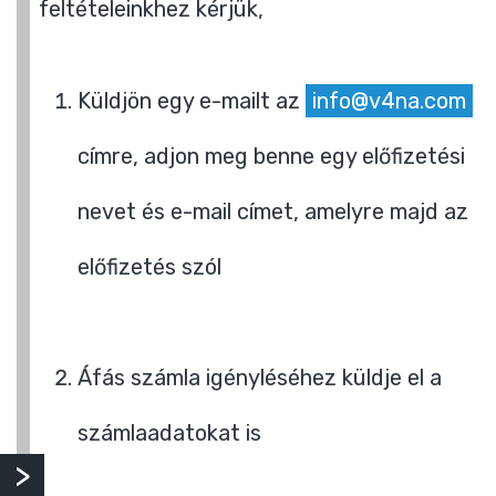
feltételeinkhez kérjük,
Küldjön egy e-mailt az
info@v4na.com
címre, adjon meg benne egy előfizetési
nevet és e-mail címet, amelyre majd az
előfizetés szól
Áfás számla igényléséhez küldje el a
számlaadatokat is