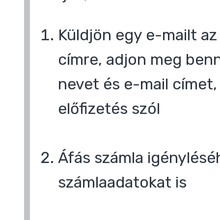
Küldjön egy e-mailt a
címre, adjon meg benn
nevet és e-mail címet,
előfizetés szól
,
Áfás számla igényléséh
számlaadatokat is