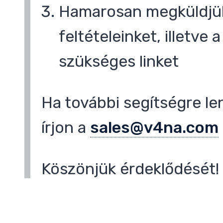
Hamarosan megküldjük
feltételeinket, illetve
szükséges linket
Ha további segítségre le
írjon a
sales@v4na.com
Köszönjük érdeklődését!