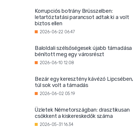
Korrupciós botrány Brüsszelben:
letartóztatási parancsot adtak ki a volt
biztos ellen
2026-06-22 06:47
Baloldali szélsőségesek újabb támadása
bénított meg egy városrészt
2026-06-10 12:08
Bezár egy keresztény kávézó Lipcsében
túl sok volt a támadás
2026-06-02 05:19
Üzletek Németországban: drasztikusan
csökkent a kiskereskedők száma
2026-05-31 16:34