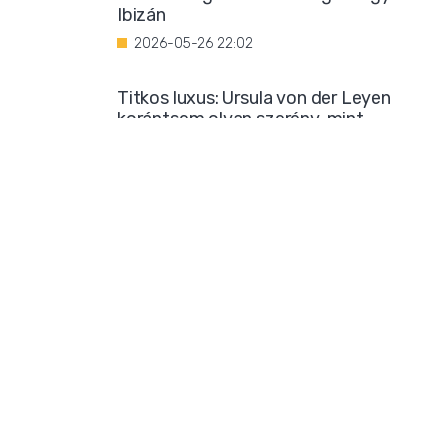
Ibizán
2026-05-26 22:02
Titkos luxus: Ursula von der Leyen
korántsem olyan szerény, mint
amilyennek mutatni akarja magát
2026-05-25 08:25
Iszlamizáció: így ássa alá a Muszlim
Testvériség a nyugati társadalmat
2026-05-24 21:54
Borzalmas bűncselekménnyel
gyanúsítanak egy marokkói bevándorlót
2026-05-23 18:23
Mára már biztos: sok klímatudós