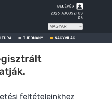
BELÉPÉS

2026. AUGUSZTUS
06
LTÚRA
TUDOMÁNY
NAGYVILÁG
egisztrált
atják.
etési feltételeinkhez