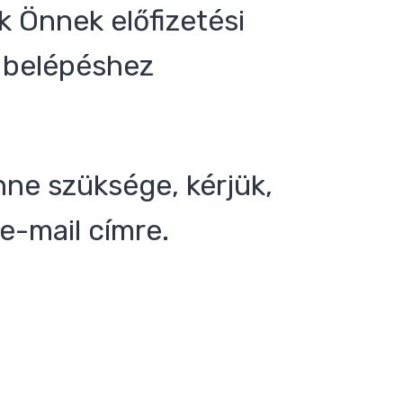
 Önnek előfizetési
 a belépéshez
nne szüksége, kérjük,
e-mail címre.