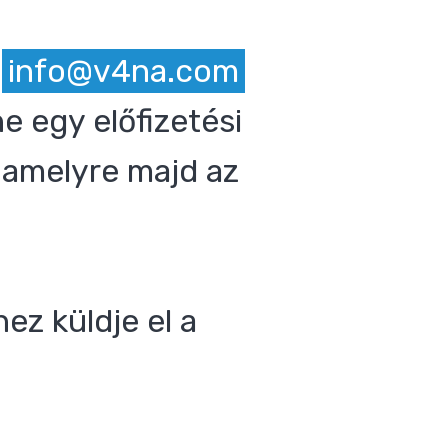
z
info@v4na.com
e egy előfizetési
 amelyre majd az
ez küldje el a