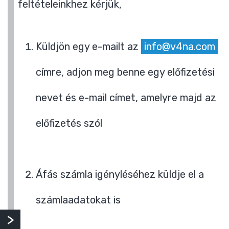
feltételeinkhez kérjük,
Küldjön egy e-mailt az
info@v4na.com
címre, adjon meg benne egy előfizetési
nevet és e-mail címet, amelyre majd az
előfizetés szól
Áfás számla igényléséhez küldje el a
számlaadatokat is