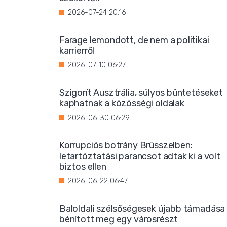
2026-07-24 20:16
Farage lemondott, de nem a politikai
karrierről
2026-07-10 06:27
Szigorít Ausztrália, súlyos büntetéseket
kaphatnak a közösségi oldalak
2026-06-30 06:29
Korrupciós botrány Brüsszelben:
letartóztatási parancsot adtak ki a volt
biztos ellen
2026-06-22 06:47
Baloldali szélsőségesek újabb támadása
bénított meg egy városrészt