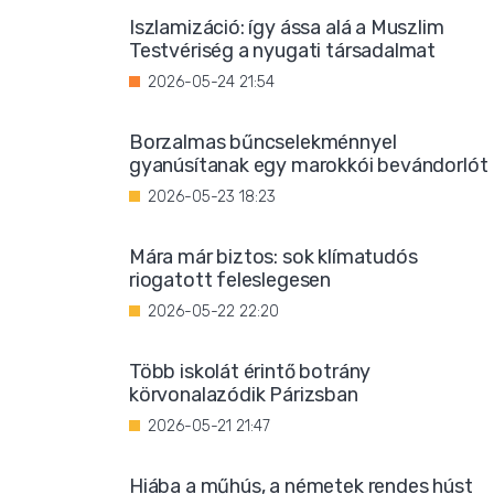
Iszlamizáció: így ássa alá a Muszlim
Testvériség a nyugati társadalmat
2026-05-24 21:54
Borzalmas bűncselekménnyel
gyanúsítanak egy marokkói bevándorlót
2026-05-23 18:23
Mára már biztos: sok klímatudós
riogatott feleslegesen
2026-05-22 22:20
Több iskolát érintő botrány
körvonalazódik Párizsban
2026-05-21 21:47
Hiába a műhús, a németek rendes húst