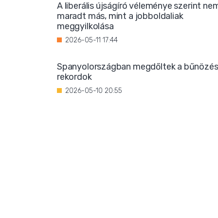
A liberális újságíró véleménye szerint ne
maradt más, mint a jobboldaliak
meggyilkolása
2026-05-11 17:44
Spanyolországban megdőltek a bűnözés
rekordok
2026-05-10 20:55
A Hamász digitális hadserege az online
térben aktivizálja a nyugati fiatalokat
2026-05-09 19:55
Életveszélyes szorítás: rendőrre támadt
egy bevándorló Barcelonában
2026-05-08 18:34