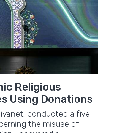
mic Religious
es Using Donations
 Diyanet, conducted a five-
ncerning the misuse of