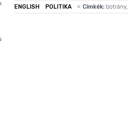
m
ENGLISH
POLITIKA
Címkék:
botrány
i