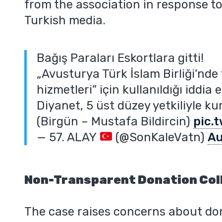
from the association in response to
Turkish media.
Bağış Paraları Eskortlara gitti!
„Avusturya Türk İslam Birliği’nde 
hizmetleri” için kullanıldığı iddia e
Diyanet, 5 üst düzey yetkiliyle kur
(Birgün – Mustafa Bildircin)
pic.
— 57. ALAY
(@SonKaleVatn)
Au
Non-Transparent Donation Col
The case raises concerns about don