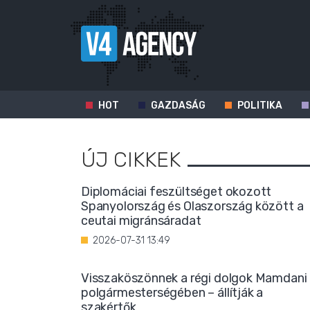
HOT
GAZDASÁG
POLITIKA
ÚJ CIKKEK
Diplomáciai feszültséget okozott
Spanyolország és Olaszország között a
ceutai migránsáradat
2026-07-31 13:49
Visszaköszönnek a régi dolgok Mamdani
polgármesterségében – állítják a
szakértők