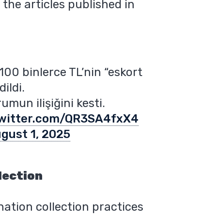
 the articles published in
100 binlerce TL’nin “eskort
dildi.
umun ilişiğini kesti.
twitter.com/QR3SA4fxX4
gust 1, 2025
lection
ation collection practices