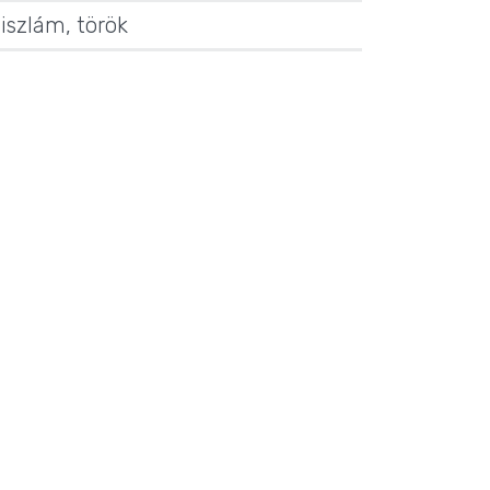
,
iszlám
,
török