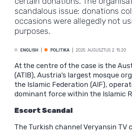
certain donations. The organisa
scandalous issue: donations col
occasions were allegedly not us
,
purposes.
ENGLISH
POLITIKA
2025. AUGUSZTUS 2. 15:20
At the centre of the case is the Au
(ATIB), Austria’s largest mosque or
the Islamic Federation (AIF), opera
dominant force within the Islamic 
Escort Scandal
The Turkish channel Veryansin TV ca