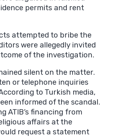
sidence permits and rent
cts attempted to bribe the
itors were allegedly invited
utcome of the investigation.
ained silent on the matter.
ten or telephone inquiries
 According to Turkish media,
been informed of the scandal.
ing ATIB’s financing from
ligious affairs at the
would request a statement