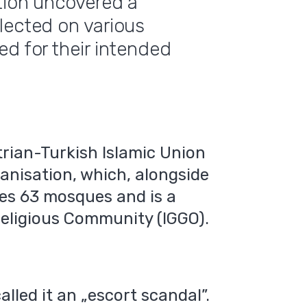
tion uncovered a
lected on various
ed for their intended
strian-Turkish Islamic Union
ganisation, which, alongside
tes 63 mosques and is a
Religious Community (IGGO).
lled it an „escort scandal”.