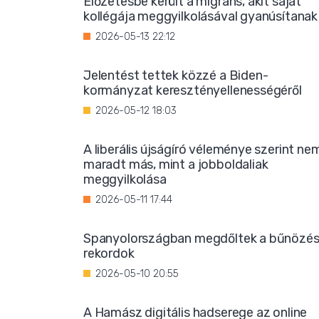
Előzetesbe került a migráns, akit saját
kollégája meggyilkolásával gyanúsítanak
2026-05-13 22:12
Jelentést tettek közzé a Biden-
kormányzat keresztényellenességéről
2026-05-12 18:03
A liberális újságíró véleménye szerint ne
maradt más, mint a jobboldaliak
meggyilkolása
2026-05-11 17:44
Spanyolországban megdőltek a bűnözés
rekordok
2026-05-10 20:55
A Hamász digitális hadserege az online