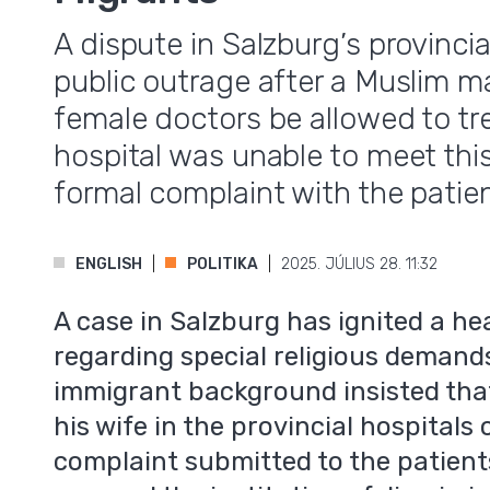
A dispute in Salzburg’s provinci
public outrage after a Muslim 
female doctors be allowed to tre
hospital was unable to meet thi
formal complaint with the pati
ENGLISH
POLITIKA
2025. JÚLIUS 28. 11:32
A case in Salzburg has ignited a he
regarding special religious demand
immigrant background insisted that
his wife in the provincial hospitals 
complaint submitted to the patien