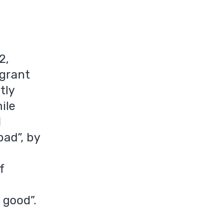
2,
igrant
tly
ile
d
bad”, by
f
 good”.