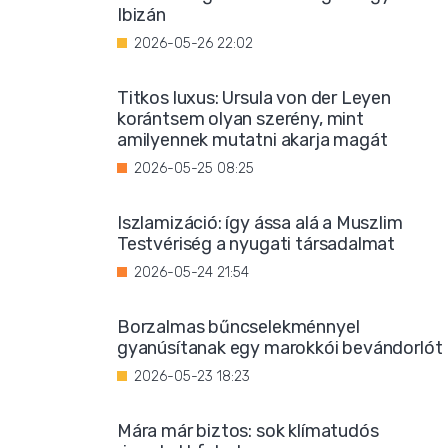
Ibizán
2026-05-26 22:02
Titkos luxus: Ursula von der Leyen
korántsem olyan szerény, mint
amilyennek mutatni akarja magát
2026-05-25 08:25
Iszlamizáció: így ássa alá a Muszlim
Testvériség a nyugati társadalmat
2026-05-24 21:54
Borzalmas bűncselekménnyel
gyanúsítanak egy marokkói bevándorlót
2026-05-23 18:23
Mára már biztos: sok klímatudós