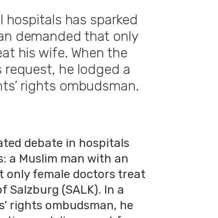
al hospitals has sparked
man demanded that only
at his wife. When the
s request, he lodged a
ents’ rights ombudsman.
ated debate in hospitals
s: a Muslim man with an
 only female doctors treat
of Salzburg (SALK). In a
ts’ rights ombudsman, he