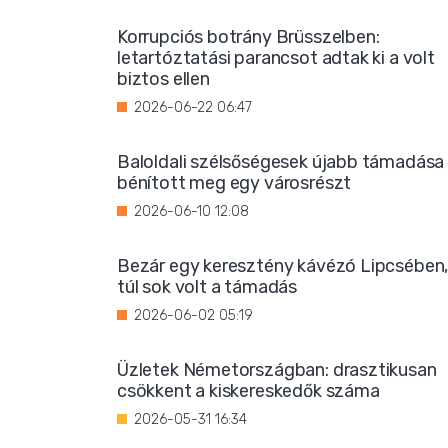
Korrupciós botrány Brüsszelben:
letartóztatási parancsot adtak ki a volt
biztos ellen
2026-06-22 06:47
Baloldali szélsőségesek újabb támadása
bénított meg egy városrészt
2026-06-10 12:08
Bezár egy keresztény kávézó Lipcsében
túl sok volt a támadás
2026-06-02 05:19
Üzletek Németországban: drasztikusan
csökkent a kiskereskedők száma
2026-05-31 16:34