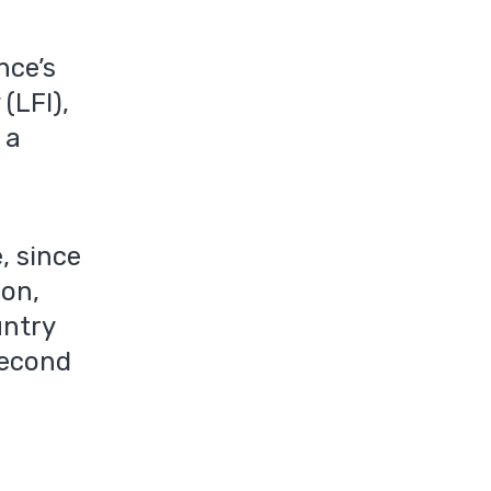
nce’s
(LFI),
 a
, since
ion,
untry
 second