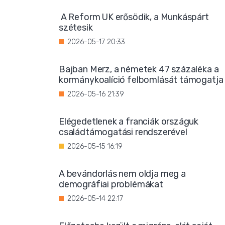
A Reform UK erősödik, a Munkáspárt
szétesik
2026-05-17 20:33
Bajban Merz, a németek 47 százaléka a
kormánykoalíció felbomlását támogatja
2026-05-16 21:39
Elégedetlenek a franciák országuk
családtámogatási rendszerével
2026-05-15 16:19
A bevándorlás nem oldja meg a
demográfiai problémákat
2026-05-14 22:17