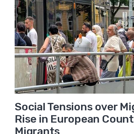
,
Social Tensions over Mi
Rise in European Count
Migrants