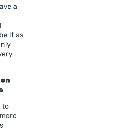
ave a
d
e it as
only
very
ion
s
 to
 more
s