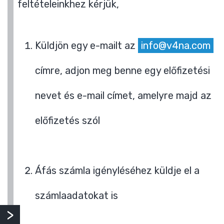
feltételeinkhez kérjük,
Küldjön egy e-mailt az
info@v4na.com
címre, adjon meg benne egy előfizetési
nevet és e-mail címet, amelyre majd az
előfizetés szól
Áfás számla igényléséhez küldje el a
számlaadatokat is