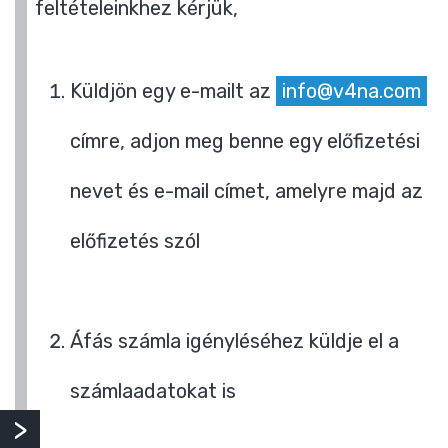
feltételeinkhez kérjük,
Küldjön egy e-mailt az
info@v4na.com
címre, adjon meg benne egy előfizetési
nevet és e-mail címet, amelyre majd az
előfizetés szól
Áfás számla igényléséhez küldje el a
számlaadatokat is