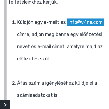
feltételeinkhez kérjük,
Küldjön egy e-mailt az
info@v4na.com
címre, adjon meg benne egy előfizetési
nevet és e-mail címet, amelyre majd az
előfizetés szól
Áfás számla igényléséhez küldje el a
számlaadatokat is