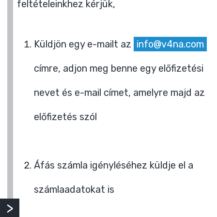
feltételeinkhez kérjük,
Küldjön egy e-mailt az
info@v4na.com
címre, adjon meg benne egy előfizetési
nevet és e-mail címet, amelyre majd az
előfizetés szól
Áfás számla igényléséhez küldje el a
számlaadatokat is