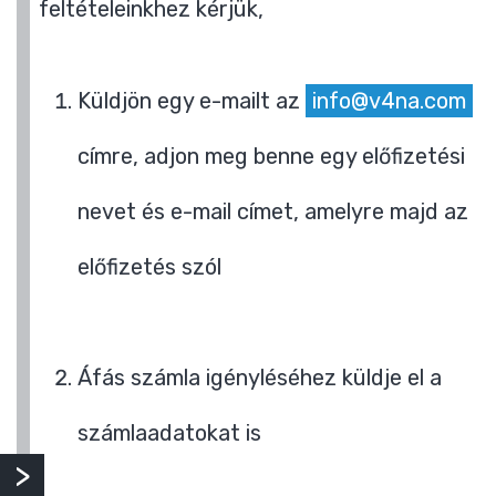
feltételeinkhez kérjük,
Küldjön egy e-mailt az
info@v4na.com
címre, adjon meg benne egy előfizetési
nevet és e-mail címet, amelyre majd az
előfizetés szól
Áfás számla igényléséhez küldje el a
számlaadatokat is