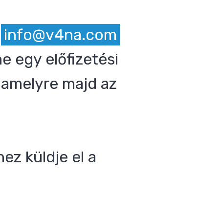
z
info@v4na.com
e egy előfizetési
 amelyre majd az
ez küldje el a