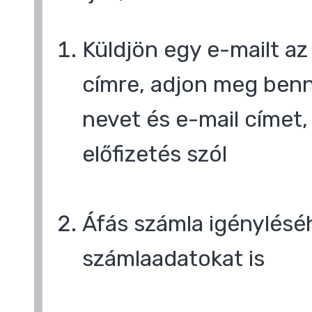
Küldjön egy e-mailt a
címre, adjon meg benn
nevet és e-mail címet,
előfizetés szól
Áfás számla igényléséh
számlaadatokat is