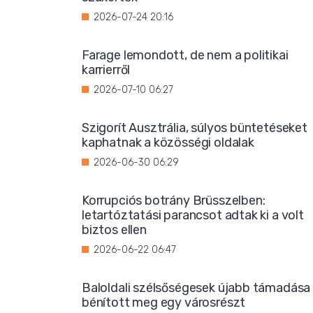
2026-07-24 20:16
Farage lemondott, de nem a politikai
karrierről
2026-07-10 06:27
Szigorít Ausztrália, súlyos büntetéseket
kaphatnak a közösségi oldalak
2026-06-30 06:29
Korrupciós botrány Brüsszelben:
letartóztatási parancsot adtak ki a volt
biztos ellen
2026-06-22 06:47
Baloldali szélsőségesek újabb támadása
bénított meg egy városrészt