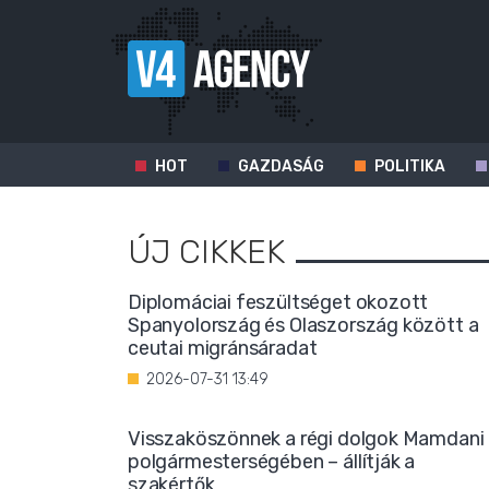
HOT
GAZDASÁG
POLITIKA
ÚJ CIKKEK
Diplomáciai feszültséget okozott
Spanyolország és Olaszország között a
ceutai migránsáradat
2026-07-31 13:49
Visszaköszönnek a régi dolgok Mamdani
polgármesterségében – állítják a
szakértők