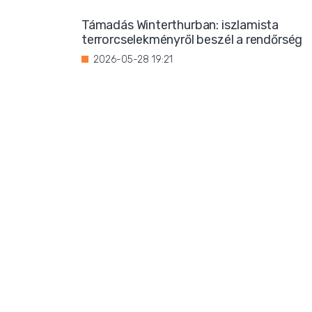
Támadás Winterthurban: iszlamista
terrorcselekményről beszél a rendőrség
2026-05-28 19:21
Bevándorlási stop jöhet
Franciaországban?
2026-05-27 22:59
Három magrebi férfi elfoglalt egy házat
Ibizán
2026-05-26 22:02
Titkos luxus: Ursula von der Leyen
korántsem olyan szerény, mint
amilyennek mutatni akarja magát
2026-05-25 08:25