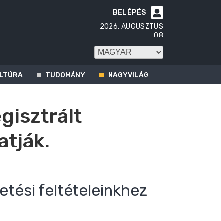
BELÉPÉS

2026. AUGUSZTUS
08
LTÚRA
TUDOMÁNY
NAGYVILÁG
egisztrált
atják.
etési feltételeinkhez