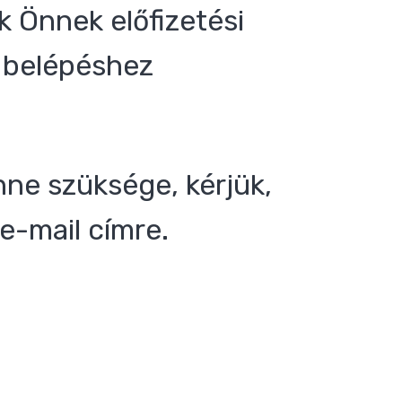
 Önnek előfizetési
 a belépéshez
nne szüksége, kérjük,
e-mail címre.