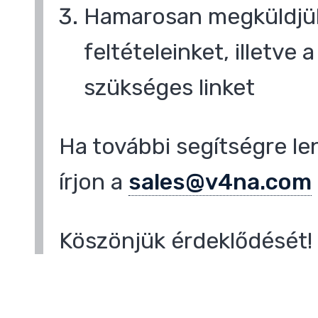
Hamarosan megküldjük
feltételeinket, illetve
,
szükséges linket
Ha további segítségre le
írjon a
sales@v4na.com
Köszönjük érdeklődését!