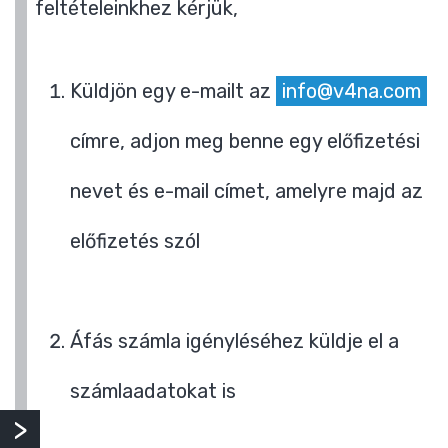
feltételeinkhez kérjük,
Küldjön egy e-mailt az
info@v4na.com
címre, adjon meg benne egy előfizetési
nevet és e-mail címet, amelyre majd az
előfizetés szól
Áfás számla igényléséhez küldje el a
számlaadatokat is