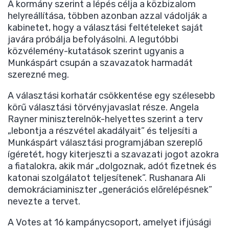
A kormány szerint a lépés célja a közbizalom
helyreállítása, többen azonban azzal vádolják a
kabinetet, hogy a választási feltételeket saját
javára próbálja befolyásolni. A legutóbbi
közvélemény-kutatások szerint ugyanis a
Munkáspárt csupán a szavazatok harmadát
szerezné meg.
A választási korhatár csökkentése egy szélesebb
körű választási törvényjavaslat része. Angela
Rayner miniszterelnök-helyettes szerint a terv
„lebontja a részvétel akadályait” és teljesíti a
Munkáspárt választási programjában szereplő
ígéretét, hogy kiterjeszti a szavazati jogot azokra
a fiatalokra, akik már „dolgoznak, adót fizetnek és
katonai szolgálatot teljesítenek”. Rushanara Ali
demokráciaminiszter „generációs előrelépésnek”
nevezte a tervet.
A Votes at 16 kampánycsoport, amelyet ifjúsági