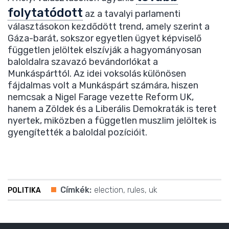
folytatódott
az a tavalyi parlamenti
választásokon kezdődött trend, amely szerint a
Gáza-barát, sokszor egyetlen ügyet képviselő
független jelöltek elszívják a hagyományosan
baloldalra szavazó bevándorlókat a
Munkáspárttól. Az idei voksolás különösen
fájdalmas volt a Munkáspárt számára, hiszen
nemcsak a Nigel Farage vezette Reform UK,
hanem a Zöldek és a Liberális Demokraták is teret
nyertek, miközben a független muszlim jelöltek is
gyengítették a baloldal pozícióit.
Címkék:
election
,
rules
,
uk
POLITIKA