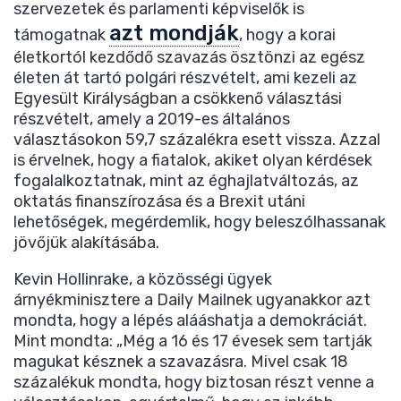
szervezetek és parlamenti képviselők is
azt mondják
támogatnak
, hogy a korai
életkortól kezdődő szavazás ösztönzi az egész
életen át tartó polgári részvételt, ami kezeli az
Egyesült Királyságban a csökkenő választási
részvételt, amely a 2019-es általános
választásokon 59,7 százalékra esett vissza. Azzal
is érvelnek, hogy a fiatalok, akiket olyan kérdések
fogalalkoztatnak, mint az éghajlatváltozás, az
oktatás finanszírozása és a Brexit utáni
lehetőségek, megérdemlik, hogy beleszólhassanak
jövőjük alakításába.
Kevin Hollinrake, a közösségi ügyek
árnyékminisztere a Daily Mailnek ugyanakkor azt
mondta, hogy a lépés alááshatja a demokráciát.
Mint mondta: „Még a 16 és 17 évesek sem tartják
magukat késznek a szavazásra. Mivel csak 18
százalékuk mondta, hogy biztosan részt venne a