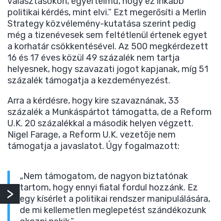
választásokon, egyértelmű, hogy ez inkább
politikai kérdés, mint elvi.” Ezt megerősíti a Merlin
Strategy közvélemény-kutatása szerint pedig
még a tizenévesek sem feltétlenül értenek egyet
a korhatár csökkentésével. Az 500 megkérdezett
16 és 17 éves közül 49 százalék nem tartja
helyesnek, hogy szavazati jogot kapjanak, míg 51
százalék támogatja a kezdeményezést.
Arra a kérdésre, hogy kire szavaznának, 33
százalék a Munkáspártot támogatta, de a Reform
U.K. 20 százalékkal a második helyen végzett.
Nigel Farage, a Reform U.K. vezetője nem
támogatja a javaslatot. Úgy fogalmazott:
„Nem támogatom, de nagyon biztatónak
tartom, hogy ennyi fiatal fordul hozzánk. Ez
egy kísérlet a politikai rendszer manipulálására,
de mi kellemetlen meglepetést szándékozunk