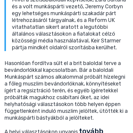
és a volt munkáspárti vezető, Jeremy Corbyn
egy lehetséges munkáspárti szakadár párt
létrehozásáról tárgyalnak, és a Reform UK
vitathatatlan sikert aratott a legutóbbi
általános választásokon a fiatalokat célzó
közösségi média használatával, Keir Starmer
pártja mindkét oldalról szorításba kerülhet.
Hasonlóan fordítva sült el a brit baloldal terve a
bevándorlókkal kapcsolatban. Bár a baloldali
Munkáspárt számos alkalommal próbált hízelegni
a főleg muszlim bevándorlóknak, könnyítéseket
ígért a regsiztráció terén, és egyéb ígéretekkel
próbálták magukhoz csábítani őket, az idei
helyhatósági választásokon több helyen éppen
függetlenként induló muszlim jelöltek, ütötték ki a
munkáspárti bástyákból a jelölteket.
tovább
A helyi választásokon ugyanis