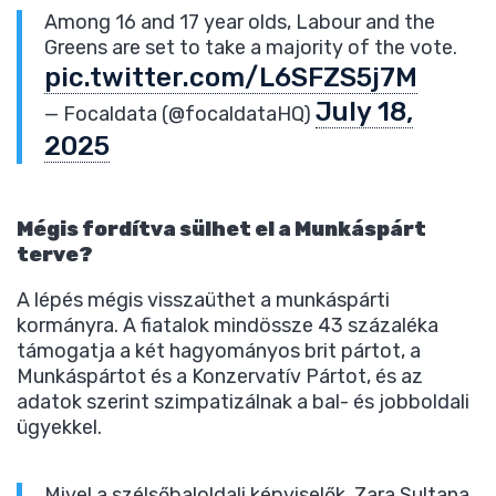
Among 16 and 17 year olds, Labour and the
Greens are set to take a majority of the vote.
pic.twitter.com/L6SFZS5j7M
July 18,
— Focaldata (@focaldataHQ)
2025
Mégis fordítva sülhet el a Munkáspárt
terve?
A lépés mégis visszaüthet a munkáspárti
kormányra. A fiatalok mindössze 43 százaléka
támogatja a két hagyományos brit pártot, a
Munkáspártot és a Konzervatív Pártot, és az
adatok szerint szimpatizálnak a bal- és jobboldali
ügyekkel.
Mivel a szélsőbaloldali képviselők, Zara Sultana