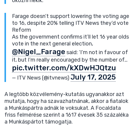
okozni nekik.”
Farage doesn’t support lowering the voting age
to 16, despite 20% telling ITV News they’d vote
Reform
As the government confirms it’ll let 16 year olds
vote in the next general election,
@Nigel_Farage
said: ‘I’m not in favour of
it, but I’m really encouraged by the number of…
pic.twitter.com/kXDwHJQtzu
July 17, 2025
— ITV News (@itvnews)
A legtöbb közvélemény-kutatás ugyanakkor azt
mutatja, hogy ha szavazhatnának, akkor a fiatalok
a Munkáspártra adnák le voksukat. A Focaldata
friss felmérése szerint a 1617 évesek 35 százaléka
a Munkáspártot támogatja.