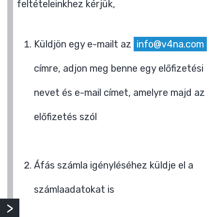
feltételeinkhez kérjük,
Küldjön egy e-mailt az
info@v4na.com
címre, adjon meg benne egy előfizetési
nevet és e-mail címet, amelyre majd az
előfizetés szól
Áfás számla igényléséhez küldje el a
számlaadatokat is