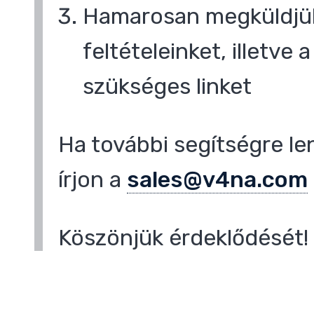
Hamarosan megküldjük
feltételeinket, illetve
,
szükséges linket
Ha további segítségre le
írjon a
sales@v4na.com
Köszönjük érdeklődését!