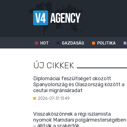
HOT
GAZDASÁG
POLITIKA
ÚJ CIKKEK
Diplomáciai feszültséget okozott
Spanyolország és Olaszország között a
ceutai migránsáradat
2026-07-31 13:49
Visszaköszönnek a régi iszlamista
nyomok Mamdani polgármesterségében
– állítják a szakértők