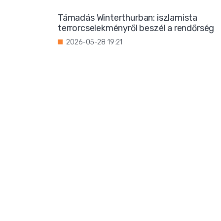
Támadás Winterthurban: iszlamista
terrorcselekményről beszél a rendőrség
2026-05-28 19:21
Bevándorlási stop jöhet
Franciaországban?
2026-05-27 22:59
Három magrebi férfi elfoglalt egy házat
Ibizán
2026-05-26 22:02
Titkos luxus: Ursula von der Leyen
korántsem olyan szerény, mint
amilyennek mutatni akarja magát
2026-05-25 08:25