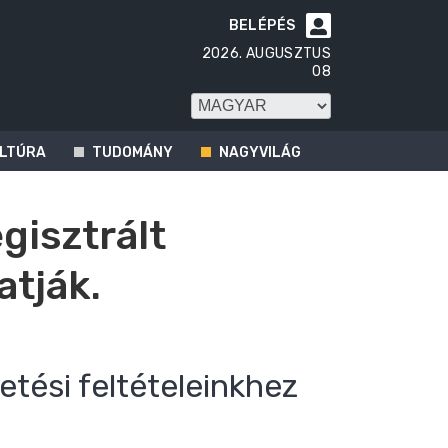
BELÉPÉS

2026. AUGUSZTUS
08
LTÚRA
TUDOMÁNY
NAGYVILÁG
egisztrált
atják.
etési feltételeinkhez