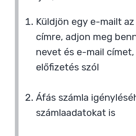
Küldjön egy e-mailt a
címre, adjon meg benn
nevet és e-mail címet,
előfizetés szól
Áfás számla igényléséh
számlaadatokat is