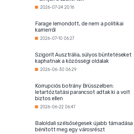
2026-07-24 20:16
Farage lemondott, de nem a politikai
karrierről
2026-07-10 06:27
Szigorít Ausztrália, súlyos büntetéseket
kaphatnak a közösségi oldalak
2026-06-30 06:29
Korrupciós botrány Brüsszelben:
letartóztatási parancsot adtak ki a volt
biztos ellen
2026-06-22 06:47
Baloldali szélsőségesek újabb támadása
bénított meg egy városrészt