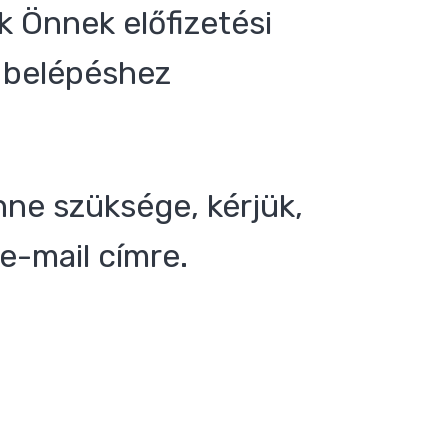
 Önnek előfizetési
 a belépéshez
nne szüksége, kérjük,
e-mail címre.