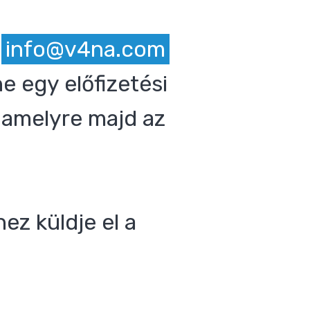
z
info@v4na.com
e egy előfizetési
 amelyre majd az
ez küldje el a