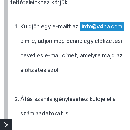
feltételeinkhez kérjük,
Küldjön egy e-mailt az
info@v4na.com
címre, adjon meg benne egy előfizetési
nevet és e-mail címet, amelyre majd az
előfizetés szól
Áfás számla igényléséhez küldje el a
számlaadatokat is