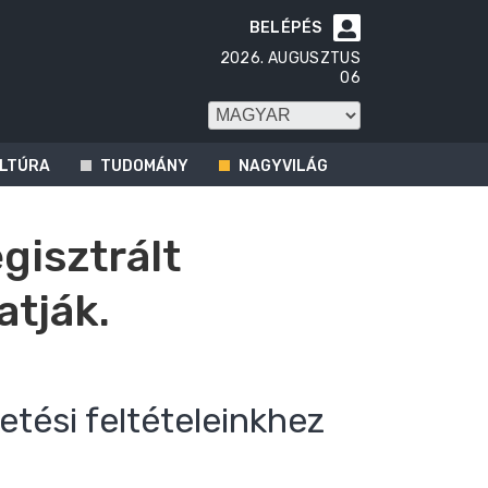
BELÉPÉS

2026. AUGUSZTUS
06
LTÚRA
TUDOMÁNY
NAGYVILÁG
egisztrált
atják.
etési feltételeinkhez