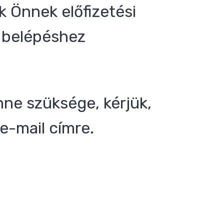
 Önnek előfizetési
 a belépéshez
nne szüksége, kérjük,
e-mail címre.