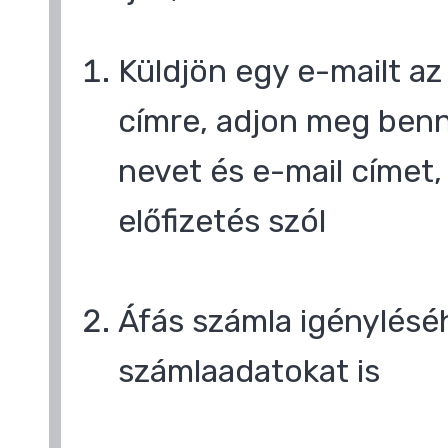
Küldjön egy e-mailt a
címre, adjon meg benn
nevet és e-mail címet,
előfizetés szól
,
Áfás számla igényléséh
számlaadatokat is