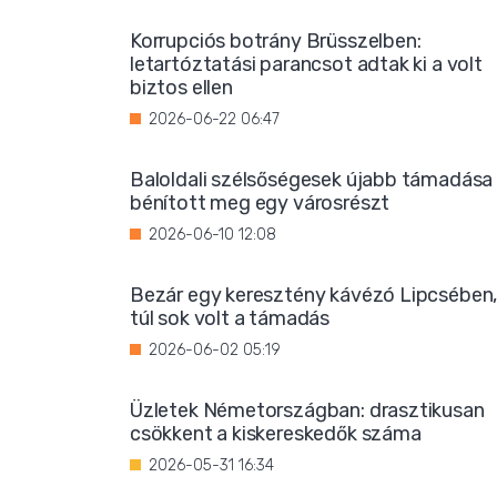
Korrupciós botrány Brüsszelben:
letartóztatási parancsot adtak ki a volt
biztos ellen
2026-06-22 06:47
Baloldali szélsőségesek újabb támadása
bénított meg egy városrészt
2026-06-10 12:08
Bezár egy keresztény kávézó Lipcsében
túl sok volt a támadás
2026-06-02 05:19
Üzletek Németországban: drasztikusan
csökkent a kiskereskedők száma
2026-05-31 16:34