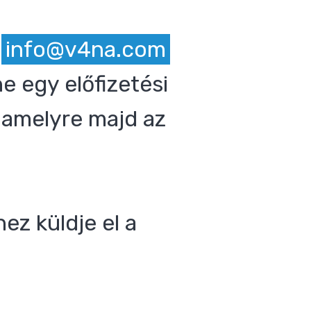
z
info@v4na.com
e egy előfizetési
 amelyre majd az
ez küldje el a