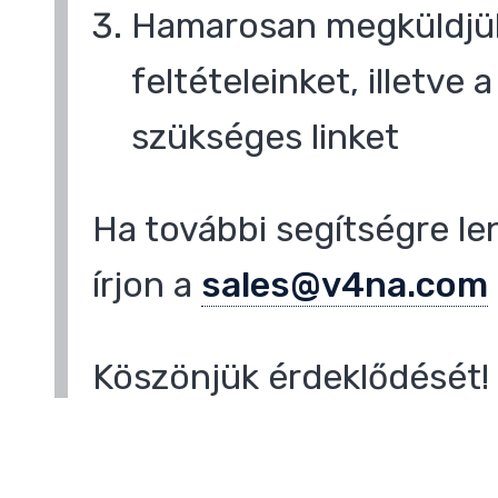
Hamarosan megküldjük
feltételeinket, illetve
szükséges linket
Ha további segítségre le
írjon a
sales@v4na.com
Köszönjük érdeklődését!