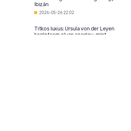
Ibizán
2026-05-26 22:02
Titkos luxus: Ursula von der Leyen
korántsem olyan szerény, mint
amilyennek mutatni akarja magát
2026-05-25 08:25
Iszlamizáció: így ássa alá a Muszlim
Testvériség a nyugati társadalmat
2026-05-24 21:54
Borzalmas bűncselekménnyel
gyanúsítanak egy marokkói bevándorlót
2026-05-23 18:23
Mára már biztos: sok klímatudós