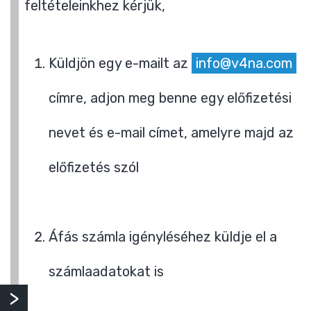
feltételeinkhez kérjük,
Küldjön egy e-mailt az
info@v4na.com
címre, adjon meg benne egy előfizetési
nevet és e-mail címet, amelyre majd az
előfizetés szól
Áfás számla igényléséhez küldje el a
számlaadatokat is