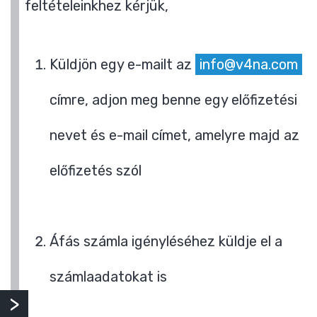
feltételeinkhez kérjük,
Küldjön egy e-mailt az
info@v4na.com
címre, adjon meg benne egy előfizetési
nevet és e-mail címet, amelyre majd az
előfizetés szól
Áfás számla igényléséhez küldje el a
számlaadatokat is