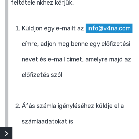
feltételeinkhez kérjük,
Küldjön egy e-mailt az
info@v4na.com
címre, adjon meg benne egy előfizetési
nevet és e-mail címet, amelyre majd az
előfizetés szól
Áfás számla igényléséhez küldje el a
számlaadatokat is